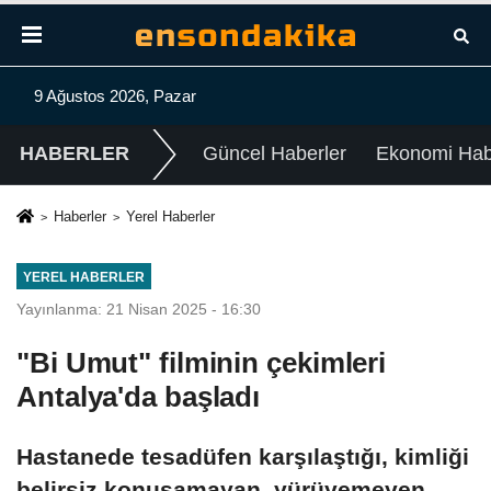
9 Ağustos 2026, Pazar
HABERLER
Güncel Haberler
Ekonomi Habe
Haberler
Yerel Haberler
YEREL HABERLER
Yayınlanma: 21 Nisan 2025 - 16:30
"Bi Umut" filminin çekimleri
Antalya'da başladı
Hastanede tesadüfen karşılaştığı, kimliği
belirsiz konuşamayan, yürüyemeyen,