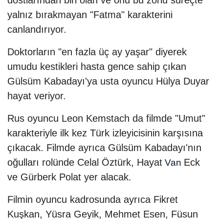
dostlarından biri olan ve onu bu zorlu süreçte
yalnız bırakmayan "Fatma" karakterini
canlandırıyor.
Doktorların "en fazla üç ay yaşar" diyerek
umudu kestikleri hasta gence sahip çıkan
Gülsüm Kabadayı'ya usta oyuncu Hülya Duyar
hayat veriyor.
Rus oyuncu Leon Kemstach da filmde "Umut"
karakteriyle ilk kez Türk izleyicisinin karşısına
çıkacak. Filmde ayrıca Gülsüm Kabadayı'nın
oğulları rolünde Celal Öztürk, Hayat
Eck
Van
ve Gürberk Polat yer alacak.
Filmin oyuncu kadrosunda ayrıca Fikret
Kuşkan, Yüsra Geyik, Mehmet Esen, Füsun