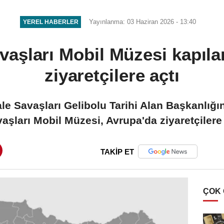
çağrısı
Yayınlanma: 03 Haziran 2026 - 13:40
YEREL HABERLER
aşları Mobil Müzesi kapıla
ziyaretçilere açtı
e Savaşları Gelibolu Tarihi Alan Başkanlığ
şları Mobil Müzesi, Avrupa'da ziyaretçilere k
TAKİP ET
ÇOK