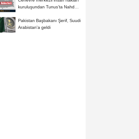
Cenevre merkezli insan hakları
kuruluşundan Tunus’ta Nahda
lideri...
Pakistan Başbakanı Şerif, Suudi
Arabistan'a geldi