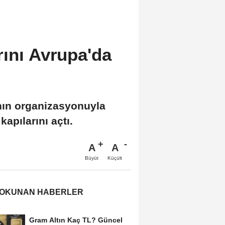
rını Avrupa'da
ının organizasyonuyla
apılarını açtı.
A
A
Büyüt
Küçült
 OKUNAN HABERLER
Gram Altın Kaç TL? Güncel