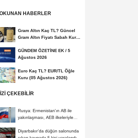
 OKUNAN HABERLER
Gram Altın Kaç TL? Güncel
Gram Altın Fiyatı Sabah Kuru
(05 Ağustos...
GÜNDEM ÖZETİNE EK / 5
Ağustos 2026
Euro Kaç TL? EUR/TL Öğle
Kuru (05 Ağustos 2026)
IZI ÇEKEBILIR
Rusya: Ermenistan'ın AB ile
yakınlaşması, AEB ilkeleriyle
bağdaşmıyor
Diyarbakır'da düğün salonunda
çıkan kavgada 5 kişi yaralandı