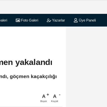
aleri
Foto Galeri
Yazarlar
Üye Paneli
çmen yakalandı
andı, göçmen kaçakçılığı
A
A
Büyüt
Küçült