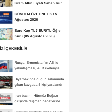
Gram Altın Fiyatı Sabah Kuru
(05 Ağustos...
GÜNDEM ÖZETİNE EK / 5
Ağustos 2026
Euro Kaç TL? EUR/TL Öğle
Kuru (05 Ağustos 2026)
IZI ÇEKEBILIR
Rusya: Ermenistan'ın AB ile
yakınlaşması, AEB ilkeleriyle
bağdaşmıyor
Diyarbakır'da düğün salonunda
çıkan kavgada 5 kişi yaralandı
İran basını: Hürmüz Boğazı
girişinde düşman hedeflerine
saldırı...