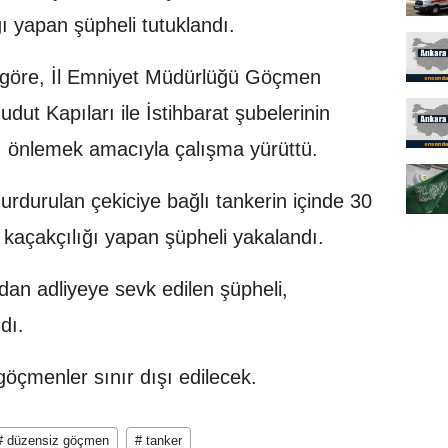
ı yapan şüpheli tutuklandı.
a göre, İl Emniyet Müdürlüğü Göçmen
ut Kapıları ile İstihbarat şubelerinin
nı önlemek amacıyla çalışma yürüttü.
rdurulan çekiciye bağlı tankerin içinde 30
açakçılığı yapan şüpheli yakalandı.
ndan adliyeye sevk edilen şüpheli,
dı.
göçmenler sınır dışı edilecek.
# düzensiz göçmen
# tanker