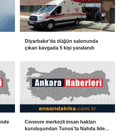
Diyarbakır'da düğün salonunda
çıkan kavgada 5 kişi yaralandı
inde
Cenevre merkezli insan hakları
kuruluşundan Tunus’ta Nahda lideri
Gannuşi'nin serbest bırakılması