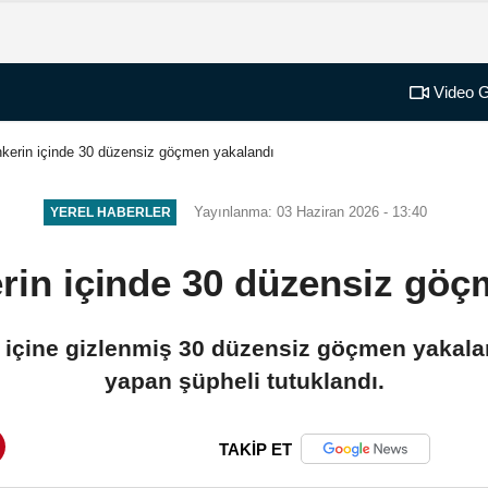
Video G
tankerin içinde 30 düzensiz göçmen yakalandı
Yayınlanma: 03 Haziran 2026 - 13:40
YEREL HABERLER
kerin içinde 30 düzensiz gö
erin içine gizlenmiş 30 düzensiz göçmen yakal
yapan şüpheli tutuklandı.
TAKİP ET