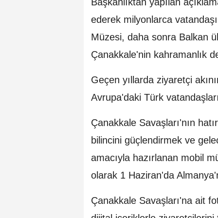
Başkanlıktan yapılan açıklama
ederek milyonlarca vatandaşı
Müzesi, daha sonra Balkan ül
Çanakkale'nin kahramanlık de
Geçen yıllarda ziyaretçi akı
Avrupa'daki Türk vatandaşlarıy
Çanakkale Savaşları'nın hatıra
bilincini güçlendirmek ve gel
amacıyla hazırlanan mobil m
olarak 1 Haziran'da Almanya'nı
Çanakkale Savaşları'na ait foto
dijital içeriklerle ziyaretçile