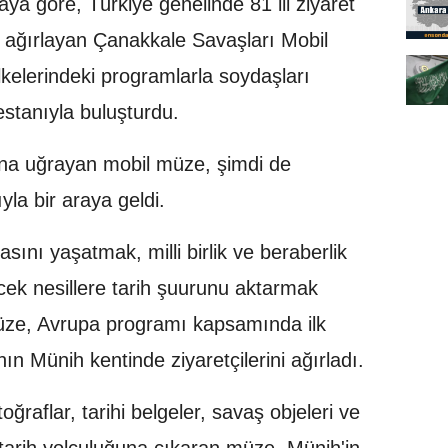
ya göre, Türkiye genelinde 81 ili ziyaret
 ağırlayan Çanakkale Savaşları Mobil
kelerindeki programlarla soydaşları
stanıyla buluşturdu.
nına uğrayan mobil müze, şimdi de
la bir araya geldi.
sını yaşatmak, milli birlik ve beraberlik
ecek nesillere tarih şuurunu aktarmak
üze, Avrupa programı kapsamında ilk
n Münih kentinde ziyaretçilerini ağırladı.
ğraflar, tarihi belgeler, savaş objeleri ve
rini tarih yolculuğuna çıkaran müze, Münih'in