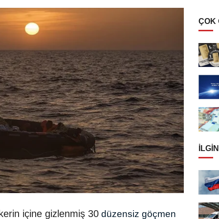
ÇOK
İLGIN
nkerin içine gizlenmiş 30
düzensiz göçmen