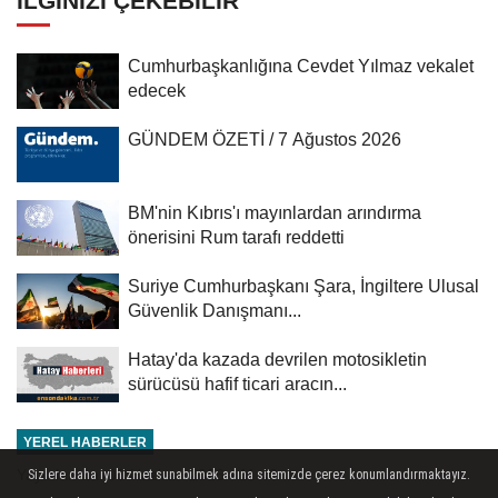
İLGINIZI ÇEKEBILIR
Cumhurbaşkanlığına Cevdet Yılmaz vekalet
edecek
GÜNDEM ÖZETİ / 7 Ağustos 2026
BM'nin Kıbrıs'ı mayınlardan arındırma
önerisini Rum tarafı reddetti
Suriye Cumhurbaşkanı Şara, İngiltere Ulusal
Güvenlik Danışmanı...
Hatay'da kazada devrilen motosikletin
sürücüsü hafif ticari aracın...
YEREL HABERLER
Yayınlanma: 03 Haziran 2026 - 11:40
Sizlere daha iyi hizmet sunabilmek adına sitemizde çerez konumlandırmaktayız.