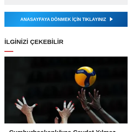
Ajansı tarafından...
ANASAYFAYA DÖNMEK İÇİN TIKLAYINIZ
İLGINIZI ÇEKEBILIR