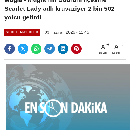
Scarlet Lady adlı kruvaziyer 2 bin 502
yolcu getirdi.
03 Haziran 2026 - 11:45
YEREL HABERLER
A
A
Büyüt
Küçült