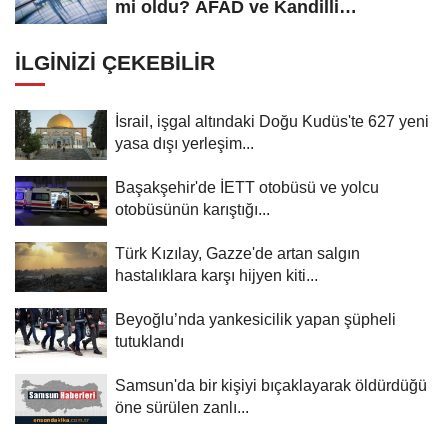
mi oldu? AFAD ve Kandilli
Rasathanesi...
İLGINIZI ÇEKEBILIR
İsrail, işgal altındaki Doğu Kudüs'te 627 yeni
yasa dışı yerleşim...
Başakşehir'de İETT otobüsü ve yolcu
otobüsünün karıştığı...
Türk Kızılay, Gazze'de artan salgın
hastalıklara karşı hijyen kiti...
Beyoğlu’nda yankesicilik yapan şüpheli
tutuklandı
Samsun'da bir kişiyi bıçaklayarak öldürdüğü
öne sürülen zanlı...