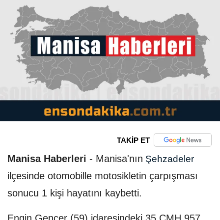
TAKİP ET
Manisa Haberleri
-
Manisa'nın
Şehzadeler
ilçesinde otomobille motosikletin çarpışması
sonucu 1 kişi hayatını kaybetti.
Engin Gençer (59) idaresindeki 35 CMH 957