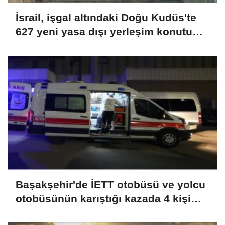
İsrail, işgal altındaki Doğu Kudüs'te
627 yeni yasa dışı yerleşim konutu
için ihale açtı
Başakşehir'de İETT otobüsü ve yolcu
otobüsünün karıştığı kazada 4 kişi
yaralandı