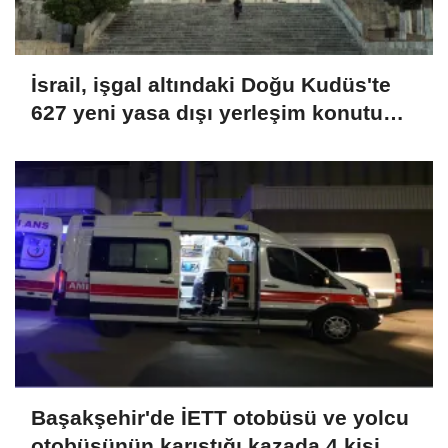
İsrail, işgal altındaki Doğu Kudüs'te
627 yeni yasa dışı yerleşim konutu
için ihale açtı
Başakşehir'de İETT otobüsü ve yolcu
otobüsünün karıştığı kazada 4 kişi