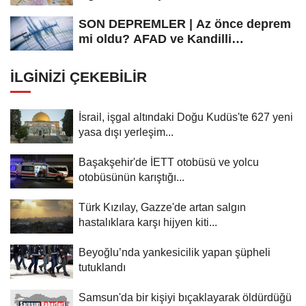
SON DEPREMLER | Az önce deprem
mi oldu? AFAD ve Kandilli
Rasathanesi...
İLGINIZI ÇEKEBILIR
İsrail, işgal altındaki Doğu Kudüs'te 627 yeni
yasa dışı yerleşim...
Başakşehir'de İETT otobüsü ve yolcu
otobüsünün karıştığı...
Türk Kızılay, Gazze'de artan salgın
hastalıklara karşı hijyen kiti...
Beyoğlu’nda yankesicilik yapan şüpheli
tutuklandı
Samsun'da bir kişiyi bıçaklayarak öldürdüğü