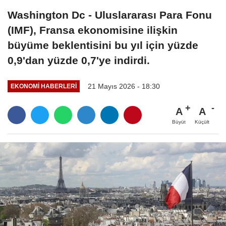
Washington Dc - Uluslararası Para Fonu
(IMF), Fransa ekonomisine ilişkin
büyüme beklentisini bu yıl için yüzde
0,9'dan yüzde 0,7'ye indirdi.
21 Mayıs 2026 - 18:30
EKONOMI HABERLERI
A
A
Büyüt
Küçült