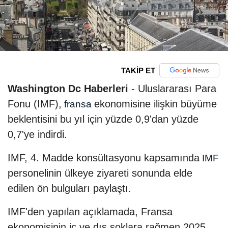
TAKİP ET
Washington Dc Haberleri
- Uluslararası Para
Fonu (IMF),
ekonomisine ilişkin büyüme
fransa
beklentisini bu yıl için yüzde 0,9'dan yüzde
0,7'ye indirdi.
IMF, 4. Madde konsültasyonu kapsamında
IMF
personelinin ülkeye ziyareti sonunda elde
edilen ön bulguları paylaştı.
IMF'den yapılan açıklamada, Fransa
ekonomisinin iç ve dış şoklara rağmen 2025