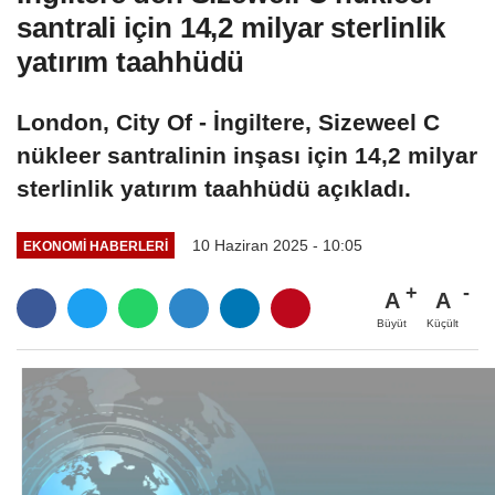
santrali için 14,2 milyar sterlinlik
yatırım taahhüdü
London, City Of - İngiltere, Sizeweel C
nükleer santralinin inşası için 14,2 milyar
sterlinlik yatırım taahhüdü açıkladı.
10 Haziran 2025 - 10:05
EKONOMI HABERLERI
A
A
Büyüt
Küçült