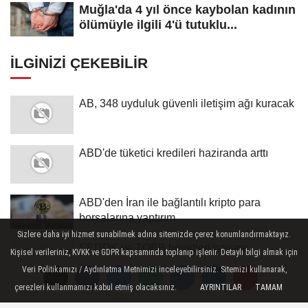
Muğla'da 4 yıl önce kaybolan kadının
ölümüyle ilgili 4'ü tutuklu...
İLGINIZI ÇEKEBILIR
AB, 348 uyduluk güvenli iletişim ağı kuracak
ABD'de tüketici kredileri haziranda arttı
ABD'den İran ile bağlantılı kripto para
borsalarına yaptırım
Sizlere daha iyi hizmet sunabilmek adına sitemizde çerez konumlandırmaktayız.
SEDDK ve TOBB heyetleri istişare
Kişisel verileriniz, KVKK ve GDPR kapsamında toplanıp işlenir. Detaylı bilgi almak için
toplantısında bir araya geldi
Veri Politikamızı / Aydınlatma Metnimizi inceleyebilirsiniz. Sitemizi kullanarak,
çerezleri kullanmamızı kabul etmiş olacaksınız.
AYRINTILAR
TAMAM
New York borsası yükselişle kapandı