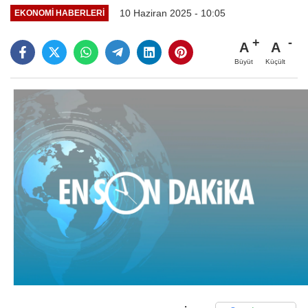
10 Haziran 2025 - 10:05
EKONOMI HABERLERI
A
A
Büyüt
Küçült