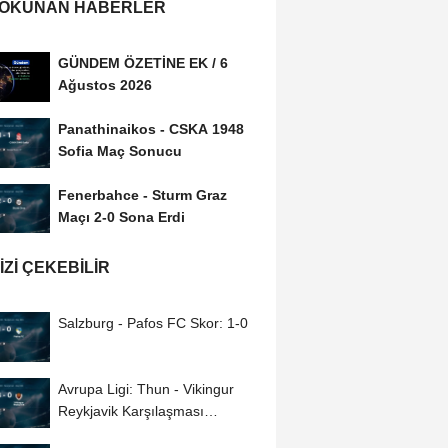
 OKUNAN HABERLER
GÜNDEM ÖZETİNE EK / 6
Ağustos 2026
Panathinaikos - CSKA 1948
Sofia Maç Sonucu
Fenerbahce - Sturm Graz
Maçı 2-0 Sona Erdi
IZI ÇEKEBILIR
Salzburg - Pafos FC Skor: 1-0
Avrupa Ligi: Thun - Vikingur
Reykjavik Karşılaşması
Tamamlandı (3-0)