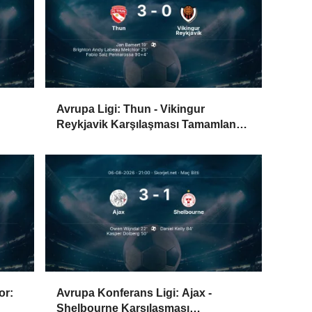
Avrupa Ligi: Thun - Vikingur
Reykjavik Karşılaşması Tamamlandı
(3-0)
or:
Avrupa Konferans Ligi: Ajax -
Shelbourne Karşılaşması