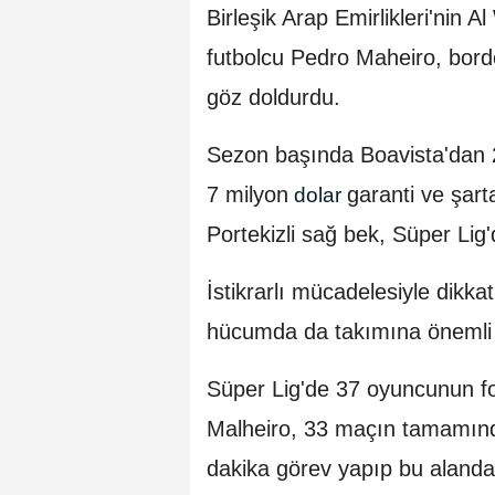
Birleşik Arap Emirlikleri'nin A
futbolcu Pedro Maheiro, bordo
göz doldurdu.
Sezon başında Boavista'dan 2
7 milyon
garanti ve şart
dolar
Portekizli sağ bek, Süper Lig'
İstikrarlı mücadelesiyle dik
hücumda da takımına önemli 
Süper Lig'de 37 oyuncunun f
Malheiro, 33 maçın tamamında
dakika görev yapıp bu alanda 