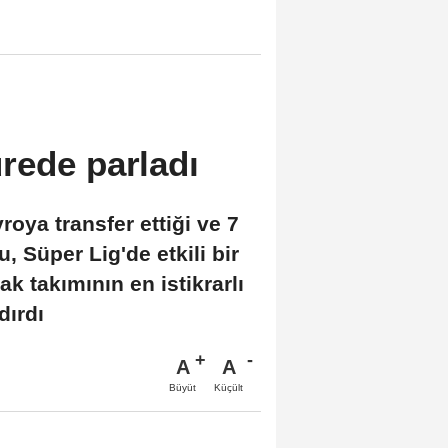
rede parladı
oya transfer ettiği ve 7
, Süper Lig'de etkili bir
k takımının en istikrarlı
dırdı
A
A
Büyüt
Küçült