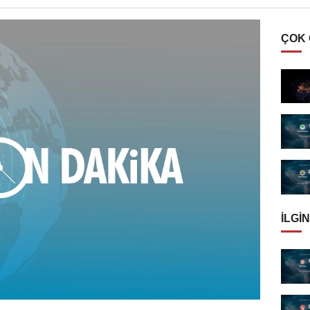
ÇOK
İLGIN