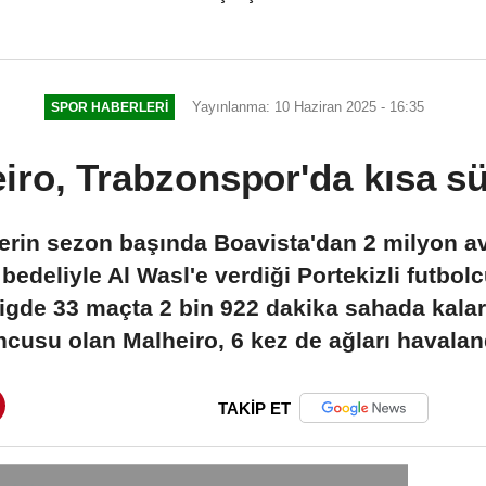
Tamamlandı (3-1)
Yayınlanma: 10 Haziran 2025 - 16:35
SPOR HABERLERI
iro, Trabzonspor'da kısa sü
erin sezon başında Boavista'dan 2 milyon avr
edeliyle Al Wasl'e verdiği Portekizli futbolcu
igde 33 maçta 2 bin 922 dakika sahada kalara
cusu olan Malheiro, 6 kez de ağları havalan
TAKİP ET