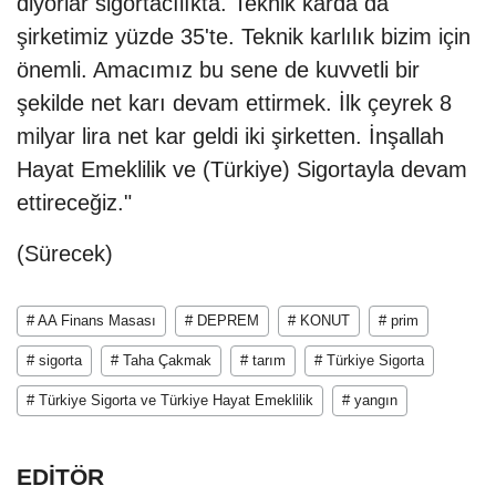
diyorlar sigortacılıkta. Teknik karda da
şirketimiz yüzde 35'te. Teknik karlılık bizim için
önemli. Amacımız bu sene de kuvvetli bir
şekilde net karı devam ettirmek. İlk çeyrek 8
milyar lira net kar geldi iki şirketten. İnşallah
Hayat Emeklilik ve (Türkiye) Sigortayla devam
ettireceğiz."
(Sürecek)
# AA Finans Masası
# DEPREM
# KONUT
# prim
# sigorta
# Taha Çakmak
# tarım
# Türkiye Sigorta
# Türkiye Sigorta ve Türkiye Hayat Emeklilik
# yangın
EDİTÖR