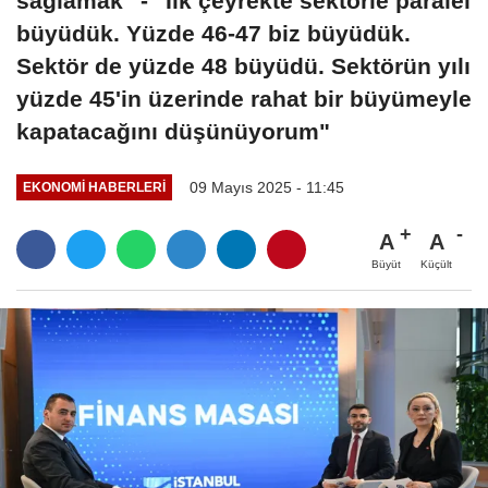
sağlamak" - "İlk çeyrekte sektörle paralel
büyüdük. Yüzde 46-47 biz büyüdük.
Sektör de yüzde 48 büyüdü. Sektörün yılı
yüzde 45'in üzerinde rahat bir büyümeyle
kapatacağını düşünüyorum"
09 Mayıs 2025 - 11:45
EKONOMI HABERLERI
A
A
Büyüt
Küçült