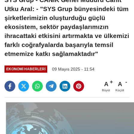
Utku Aral: - "SYS Grup bünyesindeki tüm
şirketlerimizin oluşturduğu güçlü
ekosistem, sektör paydaşlarımızın
ihracattaki etkisini artırmakta ve ülkemizi
farklı coğrafyalarda başarıyla temsil
etmemize katkı sağlamaktadır"
09 Mayıs 2025 - 11:54
EKONOMI HABERLERI
A
A
Büyüt
Küçült