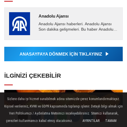
Anadolu Ajansı
Anadolu Ajansı haberleri. Anadolu Ajansı
Son dakika gelişmeleri. Bu haber Anadolu
Ajansı tarafından servis edilmiştir. Anadolu
Ajansı tarafından...
ANASAYFAYA DÖNMEK İÇİN TIKLAYINIZ
İLGINIZI ÇEKEBILIR
Sizlere daha iyi hizmet sunabilmek adına sitemizde çerez konumlandırmaktayız.
Kişisel verileriniz, KVKK ve GDPR kapsamında toplanıp işlenir. Detaylı bilgi almak için
Veri Politikamızı / Aydınlatma Metnimizi inceleyebilirsiniz. Sitemizi kullanarak,
çerezleri kullanmamızı kabul etmiş olacaksınız.
AYRINTILAR
TAMAM