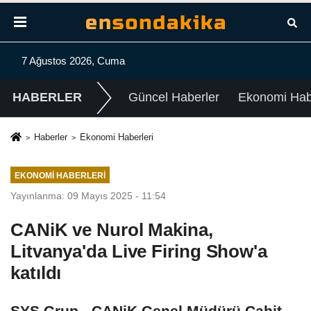
7 Ağustos 2026, Cuma
HABERLER
Güncel Haberler
Ekonomi Habe
Haberler
Ekonomi Haberleri
EKONOMI HABERLERI
Yayınlanma: 09 Mayıs 2025 - 11:54
CANiK ve Nurol Makina,
Litvanya'da Live Firing Show'a
katıldı
SYS Grup - CANiK Genel Müdürü Cahit