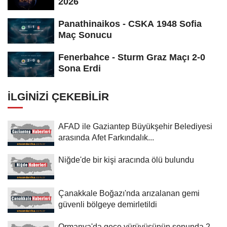
2026
Panathinaikos - CSKA 1948 Sofia
Maç Sonucu
Fenerbahce - Sturm Graz Maçı 2-0
Sona Erdi
İLGINIZI ÇEKEBILIR
AFAD ile Gaziantep Büyükşehir Belediyesi
arasında Afet Farkındalık...
Niğde'de bir kişi aracında ölü bulundu
Çanakkale Boğazı'nda arızalanan gemi
güvenli bölgeye demirletildi
Ormanya'da gece yürüyüşünün sonunda 2