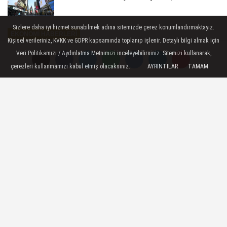
Sizlere daha iyi hizmet sunabilmek adına sitemizde çerez konumlandırmaktayız.
EKONOMI HABERLERI
Kişisel verileriniz, KVKK ve GDPR kapsamında toplanıp işlenir. Detaylı bilgi almak için
Yayınlanma: 15 Mayıs 2026 - 18:25
Veri Politikamızı / Aydınlatma Metnimizi inceleyebilirsiniz. Sitemizi kullanarak,
çerezleri kullanmamızı kabul etmiş olacaksınız.
AYRINTILAR
TAMAM
İsviçre Frangı Kaç TL? CHF/TL
Akşam Kuru (15 Mayıs 2026)
Döviz Kurları: Frank kuru 15 Mayıs 2026
akşam saatlerinde 57,95 TL seviyesinde
işlem görüyor. Saat 18:25 itibarıyla
CHF/TL kuru yüzde 0,08 düşüş gösterdi.
15 Mayıs 2026 - 18:25
EKONOMI HABERLERI
A
A
Büyüt
Küçült