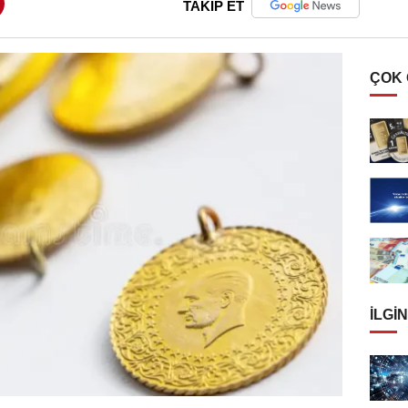
TAKİP ET
ÇOK
İLGIN