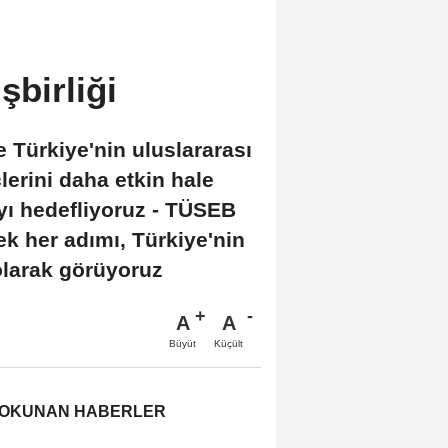
şbirliği
e Türkiye'nin uluslararası
lerini daha etkin hale
yı hedefliyoruz - TÜSEB
ek her adımı, Türkiye'nin
 olarak görüyoruz
A
A
Büyüt
Küçült
 OKUNAN HABERLER