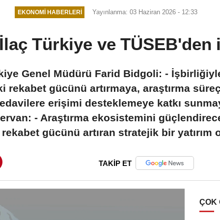
Yayınlanma: 03 Haziran 2026 - 12:33
EKONOMI HABERLERI
laç Türkiye ve TÜSEB'den i
kiye Genel Müdürü Farid Bidgoli: - İşbirliğiyl
ki rekabet gücünü artırmaya, araştırma süreç
 tedavilere erişimi desteklemeye katkı sunma
ervan: - Araştırma ekosistemini güçlendirec
 rekabet gücünü artıran stratejik bir yatırım
TAKİP ET
ÇOK