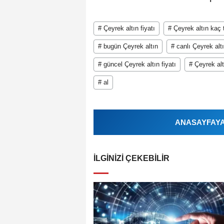
# Çeyrek altın fiyatı
# Çeyrek altın kaç t
# bugün Çeyrek altın
# canlı Çeyrek altı
# güncel Çeyrek altın fiyatı
# Çeyrek alt
# al
ANASAYFAYA 
İLGINIZI ÇEKEBILIR