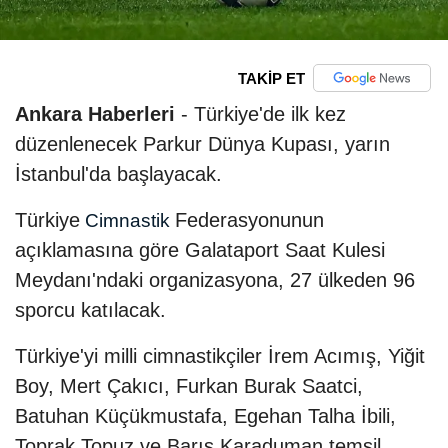
TAKİP ET
Ankara Haberleri
- Türkiye'de ilk kez
düzenlenecek Parkur Dünya Kupası, yarın
İstanbul'da başlayacak.
Türkiye
Federasyonunun
Cimnastik
açıklamasına göre Galataport Saat Kulesi
Meydanı'ndaki organizasyona, 27 ülkeden 96
sporcu katılacak.
Türkiye'yi milli cimnastikçiler İrem Acımış, Yiğit
Boy, Mert Çakıcı, Furkan Burak Saatci,
Batuhan Küçükmustafa, Egehan Talha İbili,
Toprak Topuz ve Barış Karaduman temsil