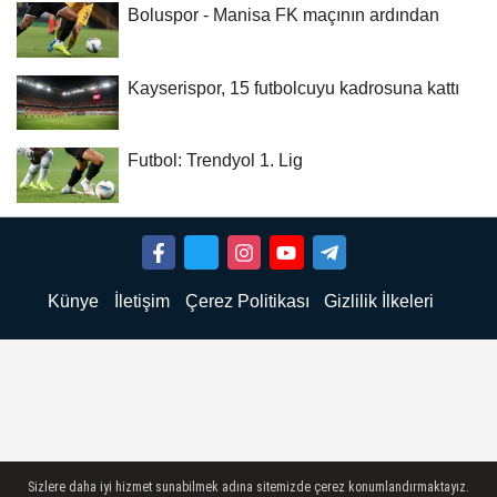
Boluspor - Manisa FK maçının ardından
Kayserispor, 15 futbolcuyu kadrosuna kattı
Futbol: Trendyol 1. Lig
Künye
İletişim
Çerez Politikası
Gizlilik İlkeleri
Sizlere daha iyi hizmet sunabilmek adına sitemizde çerez konumlandırmaktayız.