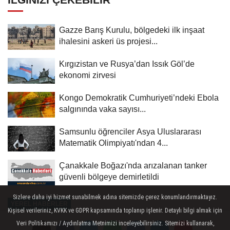
Gazze Barış Kurulu, bölgedeki ilk inşaat
ihalesini askeri üs projesi...
Kırgızistan ve Rusya’dan Issık Göl’de
ekonomi zirvesi
Kongo Demokratik Cumhuriyeti’ndeki Ebola
salgınında vaka sayısı...
Samsunlu öğrenciler Asya Uluslararası
Matematik Olimpiyatı'ndan 4...
Çanakkale Boğazı'nda arızalanan tanker
güvenli bölgeye demirletildi
Sizlere daha iyi hizmet sunabilmek adına sitemizde çerez konumlandırmaktayız.
YEREL HABERLER
Kişisel verileriniz, KVKK ve GDPR kapsamında toplanıp işlenir. Detaylı bilgi almak için
Yayınlanma: 01 Ağustos 2025 - 14:20
Veri Politikamızı / Aydınlatma Metnimizi inceleyebilirsiniz. Sitemizi kullanarak,