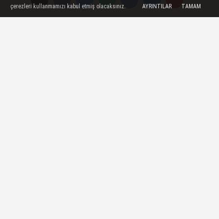
çerezleri kullanmamızı kabul etmiş olacaksınız.
AYRINTILAR
TAMAM
Güney Kore'nin eski Devlet
Başkanı Yoon, sorguya direnmeyi
sürdürüyor
Ankara - Yoon'un, sorguya gitmemek için
hapishane üniformasını çıkarıp yere
yatarak direndiği bildirildi
01 Ağustos 2025 - 14:20
YEREL HABERLER
A
A
Büyüt
Küçült