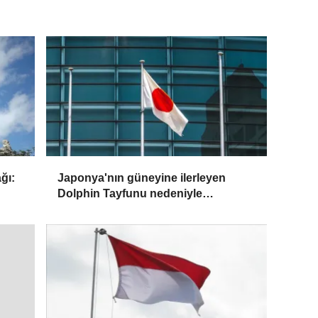
ğı:
Japonya'nın güneyine ilerleyen
Dolphin Tayfunu nedeniyle
Okinava'daki Naha Havaalanı
kapatıldı