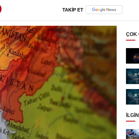
TAKİP ET
ÇOK
İLGIN