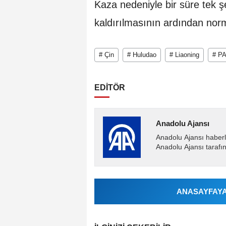
Kaza nedeniyle bir süre tek ş
kaldırılmasının ardından nor
# Çin
# Huludao
# Liaoning
# P
EDİTÖR
Anadolu Ajansı
Anadolu Ajansı haberl
Anadolu Ajansı tarafın
ANASAYFAYA 