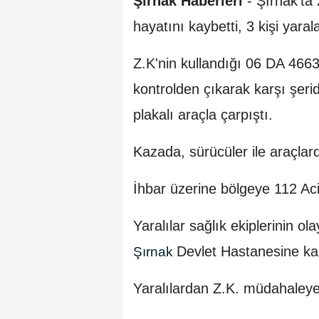
Şırnak Haberleri
-
Şırnak'ta 
hayatını kaybetti, 3 kişi yaral
Z.K'nin kullandığı 06 DA 466
kontrolden çıkarak karşı şer
plakalı araçla çarpıştı.
Kazada, sürücüler ile araçlar
İhbar üzerine bölgeye 112 Acil 
Yaralılar sağlık ekiplerinin o
Devlet Hastanesine kald
Şırnak
Yaralılardan Z.K. müdahaley