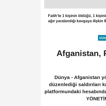
Fatih'te 1 kişinin öldüğü, 1 kişini
ağır yaralandığı kavgaya ilişkin 
şüpheli adliyede
DÜN
Afganistan, P
Dünya - Afganistan y
düzenlediği saldırıları 
platformundaki hesabında
YÖNETİ