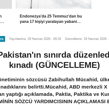
Endonezya'da 25 Temmuz'dan bu
n
yana 17 kişiyi yaralayan yabani
8
maymun yakalandı
Yayınlanma: 29 Haziran 2026 - 09:20
Güncelleme: 29 Haziran 2026 -
YA
akistan'ın sınırda düzenledi
kınadı (GÜNCELLEME)
önetiminin sözcüsü Zabihullah Mücahid, ülke 
kınadıklarını belirtti.Mücahid, ABD merkezli 
n yaptığı açıklamada, Paktia, Paktika ve 
MİNİN SÖZCÜ YARDIMCISININ AÇIKLAMASI 