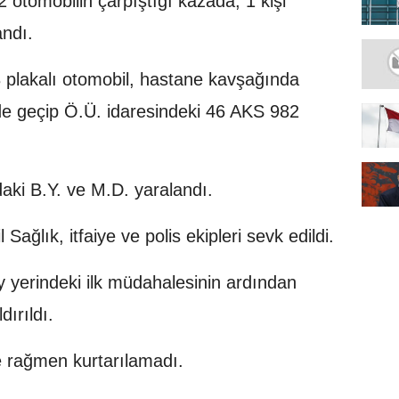
2 otomobilin çarpıştığı kazada, 1 kişi
andı.
3 plakalı otomobil, hastane kavşağında
ide geçip Ö.Ü. idaresindeki 46 AKS 982
daki B.Y. ve M.D. yaralandı.
Sağlık, itfaiye ve polis ekipleri sevk edildi.
lay yerindeki ilk müdahalesinin ardından
ırıldı.
e rağmen kurtarılamadı.