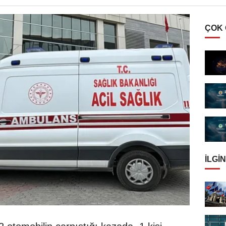
ÇOK
İLGIN