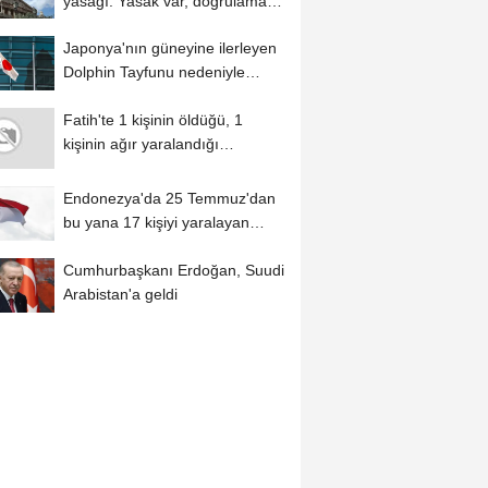
yasağı: Yasak var, doğrulama
usulü yok
Japonya'nın güneyine ilerleyen
Dolphin Tayfunu nedeniyle
Okinava'daki...
Fatih'te 1 kişinin öldüğü, 1
kişinin ağır yaralandığı
kavgaya...
Endonezya'da 25 Temmuz'dan
bu yana 17 kişiyi yaralayan
yabani maymun...
Cumhurbaşkanı Erdoğan, Suudi
Arabistan'a geldi