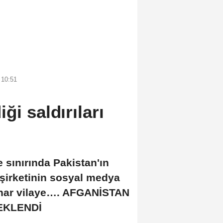
 10:51
ği saldırıları
sınırında Pakistan'ın
X şirketinin sosyal medya
Kunar vilaye…. AFGANİSTAN
EKLENDİ