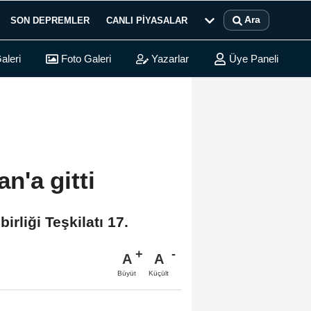
Ara
SON DEPREMLER
CANLI PIYASALAR
aleri
Foto Galeri
Yazarlar
Üye Paneli
'a gitti
liği Teşkilatı 17.
A
A
Büyüt
Küçült