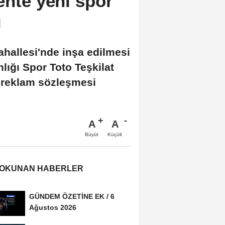
ente yeni spor
ı
ahallesi'nde inşa edilmesi
lığı Spor Toto Teşkilat
a reklam sözleşmesi
A
A
Büyüt
Küçült
 OKUNAN HABERLER
GÜNDEM ÖZETİNE EK / 6
Ağustos 2026