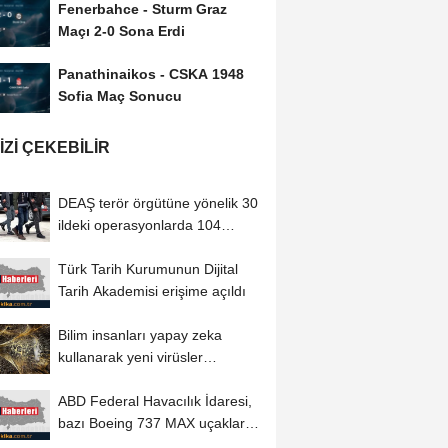
Fenerbahce - Sturm Graz
Maçı 2-0 Sona Erdi
Panathinaikos - CSKA 1948
Sofia Maç Sonucu
IZI ÇEKEBILIR
DEAŞ terör örgütüne yönelik 30
ildeki operasyonlarda 104
şüpheli...
Türk Tarih Kurumunun Dijital
Tarih Akademisi erişime açıldı
Bilim insanları yapay zeka
kullanarak yeni virüsler
tasarladı
ABD Federal Havacılık İdaresi,
bazı Boeing 737 MAX uçakları
için...