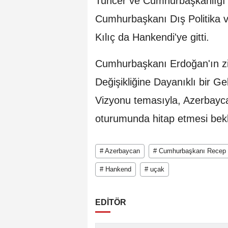
Tuncer ve Cumhurbaşkanlığı İl
Cumhurbaşkanı Dış Politika 
Kılıç da Hankendi'ye gitti.
Cumhurbaşkanı Erdoğan'ın ziy
Değişikliğine Dayanıklı bir Gel
Vizyonu temasıyla, Azerbaycan
oturumunda hitap etmesi bekl
# Azerbaycan
# Cumhurbaşkanı Recep 
# Hankend
# uçak
EDİTÖR