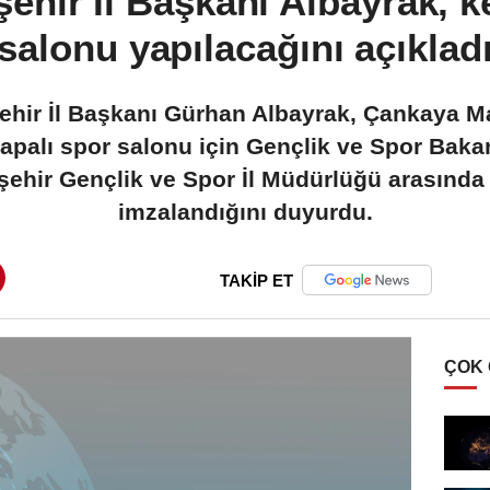
şehir İl Başkanı Albayrak, k
salonu yapılacağını açıklad
şehir İl Başkanı Gürhan Albayrak, Çankaya M
kapalı spor salonu için Gençlik ve Spor Bakan
işehir Gençlik ve Spor İl Müdürlüğü arasınd
imzalandığını duyurdu.
TAKİP ET
ÇOK