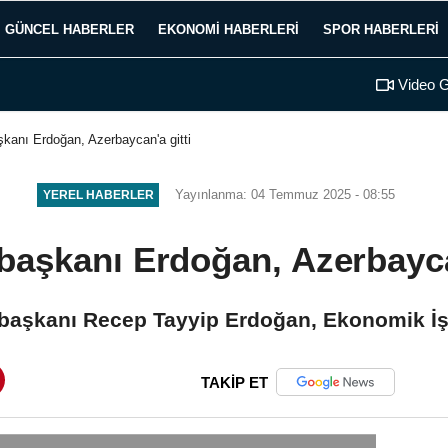
GÜNCEL HABERLER
EKONOMI HABERLERI
SPOR HABERLERI
Video G
anı Erdoğan, Azerbaycan'a gitti
Yayınlanma: 04 Temmuz 2025 - 08:55
YEREL HABERLER
aşkanı Erdoğan, Azerbaycan
başkanı Recep Tayyip Erdoğan, Ekonomik İşbir
TAKİP ET