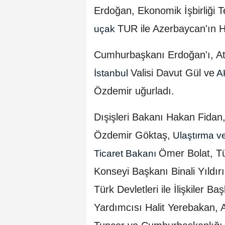
Erdoğan, Ekonomik İşbirliği Te
TUR ile Azerbaycan'ın Ha
uçak
Cumhurbaşkanı Erdoğan'ı, At
Valisi Davut Gül ve
İstanbul
AK
Özdemir uğurladı.
Dışişleri Bakanı Hakan Fidan
Özdemir Göktaş,
Ulaştırma v
Ömer Bolat, Tür
Ticaret Bakanı
Konseyi Başkanı Binali Yıldı
Türk Devletleri ile İlişkiler 
Yardımcısı Halit Yerebakan, 