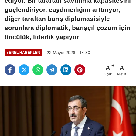
ediyor. Bir taraftan savunma kapasitesini
güçlendiriyor, caydırıcılığını arttırıyor,
diğer taraftan barış diplomasisiyle
sorunlara diplomatik, barışçıl çözüm için
öncülük, liderlik yapıyor
22 Mayıs 2026 - 14:30
YEREL HABERLER
A
A
Büyüt
Küçült