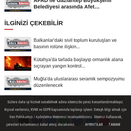
AFAD ile Gaziantep Büyükşehir
Belediyesi arasında Afet
Farkındalık...
İLGINIZI ÇEKEBILIR
Balkanlar'daki sivil toplum kuruluşları ve
basının rolüne ilişkin...
Kütahya'da tarlada başlayıp ormanlık alana
sıçrayan yangın kontrol...
Muğla'da uluslararası seramik sempozyumu
düzenlenecek
Fatih Belediyesi, 138 tarihi çeşmeyi yeniden
Sizlere daha iyi hizmet sunabilmek adına sitemizde çerez konumlandırmaktayız.
suyla buluşturdu
Kişisel verileriniz, KVKK ve GDPR kapsamında toplanıp işlenir. Detaylı bilgi almak için
Veri Politikamızı / Aydınlatma Metnimizi inceleyebilirsiniz. Sitemizi kullanarak,
ASEAN'dan 59. yılında karşılıklı saygı,
çerezleri kullanmamızı kabul etmiş olacaksınız.
AYRINTILAR
TAMAM
egemenlik ve uyuşmazlıkların...