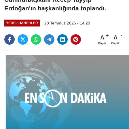
Erdoğan'ın başkanlığında toplandı.
28 Temmuz 2025 - 14:20
YEREL HABERLER
A
A
Büyüt
Küçült