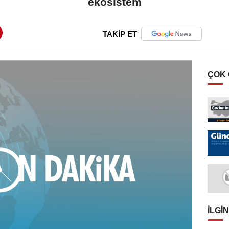
ekosistem
TAKİP ET
ÇOK
İLGIN