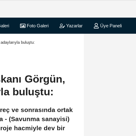
aleri
Foto Galeri
Yazarlar
Üye Paneli
daylarıyla buluştu:
kanı Görgün,
yla buluştu:
reç ve sonrasında ortak
da - (Savunma sanayisi)
proje hacmiyle dev bir