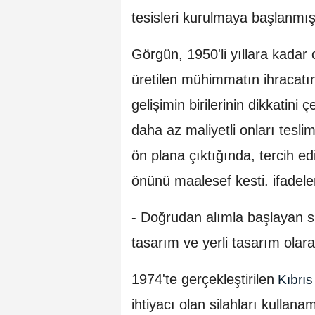
tesisleri kurulmaya başlanmışt
Görgün, 1950'li yıllara kadar
üretilen mühimmatın ihracat
gelişimin birilerinin dikkatini ç
daha az maliyetli onları tesli
ön plana çıktığında, tercih ed
önünü maalesef kesti. ifadeler
- Doğrudan alımla başlayan s
tasarım ve yerli tasarım olar
1974'te gerçekleştirilen
Kıbrı
ihtiyacı olan silahları kulla