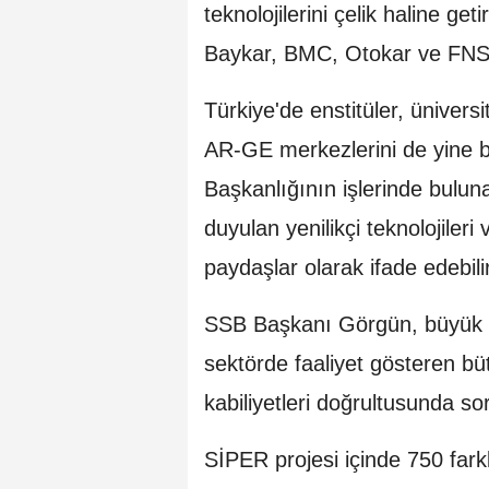
teknolojilerini çelik haline ge
Baykar, BMC, Otokar ve FNSS
Türkiye'de enstitüler, ünivers
AR-GE merkezlerini de yine 
Başkanlığının işlerinde buluna
duyulan yenilikçi teknolojileri 
paydaşlar olarak ifade edebilir
SSB Başkanı Görgün, büyük p
sektörde faaliyet gösteren bü
kabiliyetleri doğrultusunda sor
SİPER projesi içinde 750 farkl