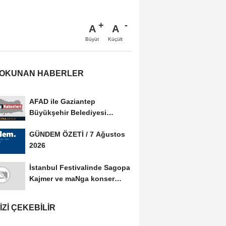
A
A
Büyüt
Küçült
 OKUNAN HABERLER
AFAD ile Gaziantep
Büyükşehir Belediyesi
arasında Afet Farkındalık...
GÜNDEM ÖZETİ / 7 Ağustos
2026
İstanbul Festivalinde Sagopa
Kajmer ve maNga konser
verdi
IZI ÇEKEBILIR