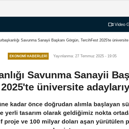
Video G
başkanlığı Savunma Sanayii Başkanı Görgün, TercihFest 2025'te üniversite a
Yayınlanma: 27 Temmuz 2025 - 19:05
EKONOMI HABERLERI
nlığı Savunma Sanayii Baş
2025'te üniversite adayları
güne kadar önce doğrudan alımla başlayan sü
ve yerli tasarım olarak geldiğimiz nokta orta
f proje ve 100 milyar doları aşan yürütülen 