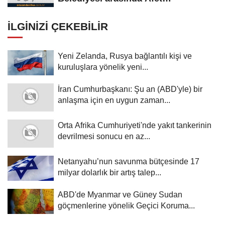
Farkındalık...
İLGINIZI ÇEKEBILIR
Yeni Zelanda, Rusya bağlantılı kişi ve
kuruluşlara yönelik yeni...
İran Cumhurbaşkanı: Şu an (ABD'yle) bir
anlaşma için en uygun zaman...
Orta Afrika Cumhuriyeti'nde yakıt tankerinin
devrilmesi sonucu en az...
Netanyahu’nun savunma bütçesinde 17
milyar dolarlık bir artış talep...
ABD'de Myanmar ve Güney Sudan
göçmenlerine yönelik Geçici Koruma...