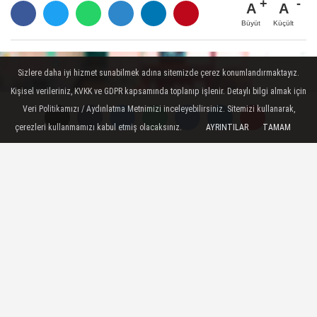
A
A
Büyüt
Küçült
Sizlere daha iyi hizmet sunabilmek adına sitemizde çerez konumlandırmaktayız.
Kişisel verileriniz, KVKK ve GDPR kapsamında toplanıp işlenir. Detaylı bilgi almak için
Veri Politikamızı / Aydınlatma Metnimizi inceleyebilirsiniz. Sitemizi kullanarak,
çerezleri kullanmamızı kabul etmiş olacaksınız.
AYRINTILAR
TAMAM
TAKİP ET
Dünya Haberleri
-
ABD'nin şubatta İran'ın