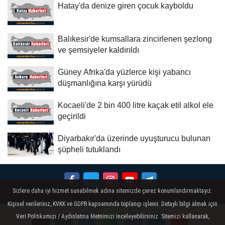
Hatay'da denize giren çocuk kayboldu
Balıkesir'de kumsallara zincirlenen şezlong
ve şemsiyeler kaldırıldı
Güney Afrika'da yüzlerce kişi yabancı
düşmanlığına karşı yürüdü
Kocaeli'de 2 bin 400 litre kaçak etil alkol ele
geçirildi
Diyarbakır'da üzerinde uyuşturucu bulunan
şüpheli tutuklandı
Sizlere daha iyi hizmet sunabilmek adına sitemizde çerez konumlandırmaktayız.
Künye
İletişim
Çerez Politikası
Gizlilik İlkeleri
Kişisel verileriniz, KVKK ve GDPR kapsamında toplanıp işlenir. Detaylı bilgi almak için
Veri Politikamızı / Aydınlatma Metnimizi inceleyebilirsiniz. Sitemizi kullanarak,