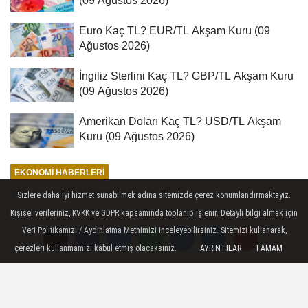
(09 Ağustos 2026)
Euro Kaç TL? EUR/TL Akşam Kuru (09
Ağustos 2026)
İngiliz Sterlini Kaç TL? GBP/TL Akşam Kuru
(09 Ağustos 2026)
Amerikan Doları Kaç TL? USD/TL Akşam
Kuru (09 Ağustos 2026)
EKONOMI HABERLERI
Yayınlanma: 11 Haziran 2025 - 09:35
Sizlere daha iyi hizmet sunabilmek adına sitemizde çerez konumlandırmaktayız.
Kişisel verileriniz, KVKK ve GDPR kapsamında toplanıp işlenir. Detaylı bilgi almak için
Ekonomi Koordinasyon Kurulu,
Veri Politikamızı / Aydınlatma Metnimizi inceleyebilirsiniz. Sitemizi kullanarak,
Cumhurbaşkanı Yardımcısı Yılmaz
çerezleri kullanmamızı kabul etmiş olacaksınız.
AYRINTILAR
TAMAM
başkanlığında toplandı
Ankara - Ekonomi Koordinasyon Kurulu