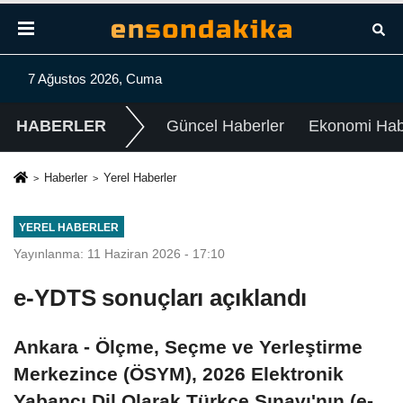
7 Ağustos 2026, Cuma
HABERLER
Güncel Haberler
Ekonomi Habe
Haberler
Yerel Haberler
YEREL HABERLER
Yayınlanma: 11 Haziran 2026 - 17:10
e-YDTS sonuçları açıklandı
Ankara - Ölçme, Seçme ve Yerleştirme
Merkezince (ÖSYM), 2026 Elektronik
Yabancı Dil Olarak Türkçe Sınavı'nın (e-