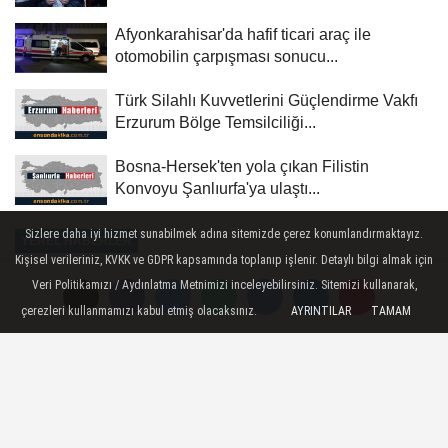
Afyonkarahisar'da hafif ticari araç ile
otomobilin çarpışması sonucu...
Türk Silahlı Kuvvetlerini Güçlendirme Vakfı
Erzurum Bölge Temsilciliği...
Bosna-Hersek'ten yola çıkan Filistin
Konvoyu Şanlıurfa'ya ulaştı...
Sizlere daha iyi hizmet sunabilmek adına sitemizde çerez konumlandırmaktayız.
YEREL HABERLER
Kişisel verileriniz, KVKK ve GDPR kapsamında toplanıp işlenir. Detaylı bilgi almak için
Yayınlanma: 11 Haziran 2026 - 17:00
Veri Politikamızı / Aydınlatma Metnimizi inceleyebilirsiniz. Sitemizi kullanarak,
çerezleri kullanmamızı kabul etmiş olacaksınız.
AYRINTILAR
TAMAM
Mardin'de husumetli aileler
barıştırıldı
Mardin - Mardin'in merkez Artuklu
ilçesinde aralarında husumet bulunan iki