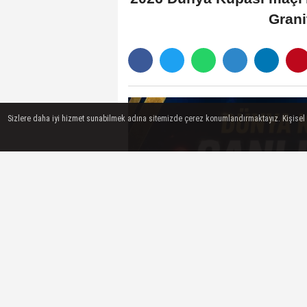
Grani
Sizlere daha iyi hizmet sunabilmek adına sitemizde çerez konumlandırmaktayız. Kişisel ver