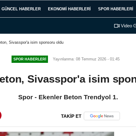
GÜNCEL HABERLER
EKONOMI HABERLERI
SPOR HABERLERI
Video G
ton, Sivasspor'a isim sponsoru oldu
Yayınlanma: 08 Temmuz 2026 - 01:45
SPOR HABERLERI
eton, Sivasspor'a isim spo
Spor - Ekenler Beton Trendyol 1.
TAKİP ET