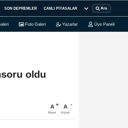
Ara
SON DEPREMLER
CANLI PIYASALAR
aleri
Foto Galeri
Yazarlar
Üye Paneli
nsoru oldu
A
A
Büyüt
Küçült