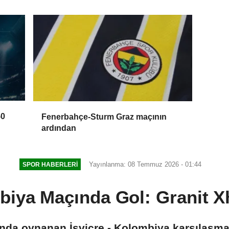
-0
Fenerbahçe-Sturm Graz maçının
ardından
Yayınlanma: 08 Temmuz 2026 - 01:44
SPOR HABERLERI
mbiya Maçında Gol: Granit Xh
da oynanan İsviçre - Kolombiya karşılaşma