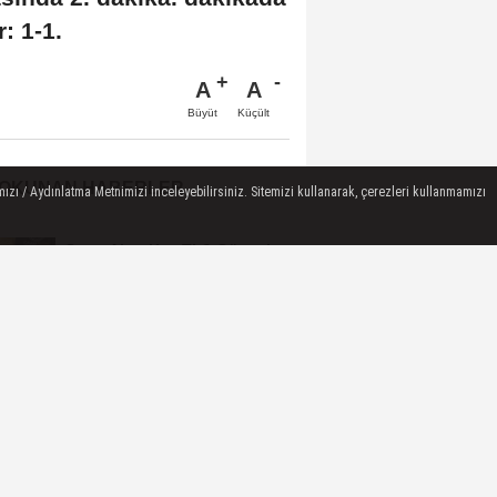
: 1-1.
A
A
Büyüt
Küçült
 OKUNAN HABERLER
ızı / Aydınlatma Metnimizi inceleyebilirsiniz. Sitemizi kullanarak, çerezleri kullanmamızı
Gram Altın Kaç TL? Güncel
Gram Altın Fiyatı Sabah Kuru
(05 Ağustos...
GÜNDEM ÖZETİNE EK / 5
Ağustos 2026
Euro Kaç TL? EUR/TL Öğle
Kuru (05 Ağustos 2026)
IZI ÇEKEBILIR