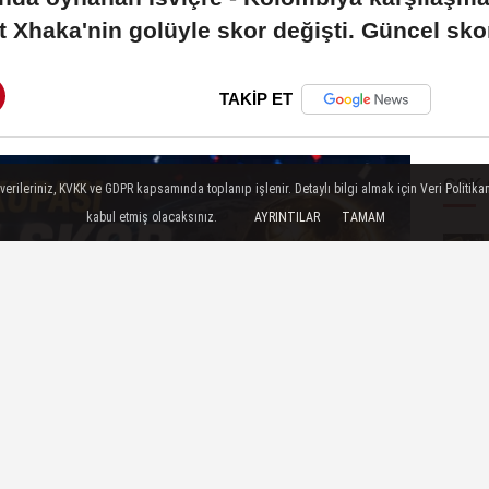
t Xhaka'nin golüyle skor değişti. Güncel skor
TAKİP ET
ÇOK
ileriniz, KVKK ve GDPR kapsamında toplanıp işlenir. Detaylı bilgi almak için Veri Politikam
kabul etmiş olacaksınız.
AYRINTILAR
TAMAM
İLGIN