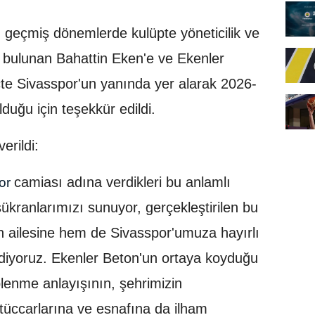
 geçmiş dönemlerde kulüpte yöneticilik ve
e bulunan Bahattin Eken'e ve Ekenler
çte Sivasspor'un yanında yer alarak 2026-
uğu için teşekkür edildi.
erildi:
camiası adına verdikleri bu anlamlı
or
şükranlarımızı sunuyor, gerçekleştirilen bu
on ailesine hem de Sivasspor'umuza hayırlı
diyoruz. Ekenler Beton'un ortaya koyduğu
enme anlayışının, şehrimizin
, tüccarlarına ve esnafına da ilham