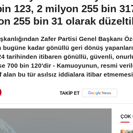
in 123, 2 milyon 255 bin 317
on 255 bin 31 olarak düzelti
şkanlığından Zafer Partisi Genel Başkanı Özda
an bugüne kadar gönüllü geri dönüş yapanları
24 tarihinden itibaren gönüllü, güvenli, onurl
ise 700 bin 120'dir - Kamuoyunun, resmi veri
 alan bu tür asılsız iddialara itibar etmemes
TAKİP ET
ÇOK