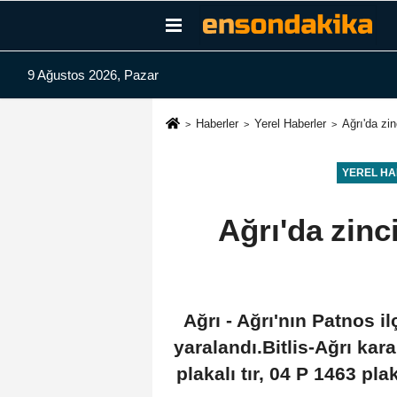
9 Ağustos 2026, Pazar
Haberler
Yerel Haberler
Ağrı'da zi
YEREL H
Ağrı'da zinci
Ağrı - Ağrı'nın Patnos i
yaralandı.Bitlis-Ağrı k
plakalı tır, 04 P 1463 p