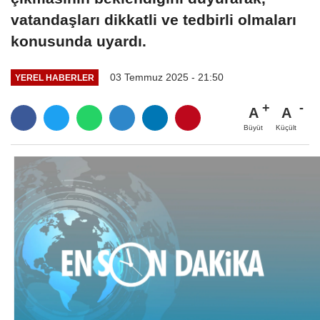
vatandaşları dikkatli ve tedbirli olmaları
konusunda uyardı.
03 Temmuz 2025 - 21:50
YEREL HABERLER
A
A
Büyüt
Küçült