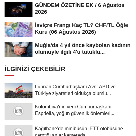
GÜNDEM ÖZETİNE EK / 6 Ağustos
2026
İsviçre Frangı Kaç TL? CHF/TL Öğle
Kuru (06 Ağustos 2026)
Muğla'da 4 yıl önce kaybolan kadının
ölümüyle ilgili 4'ü tutuklu...
İLGINIZI ÇEKEBILIR
Lübnan Cumhurbaşkanı Avn: ABD ve
Türkiye ziyaretleri oldukça olumlu...
Kolombiya'nın yeni Cumhurbaşkanı
Espriella, yoğun güvenlik önlemleri...
Kağıthane'de minibüsün İETT otobüsüne
çarptığı anlar kamerada