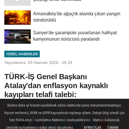
Arnavutköy'de ağaçlık alanda çıkan yangın
söndürüldü
Sarıyer'de şarampole yuvarlanan hafriyat
kamyonunun sürücüsü yaralandı
YEREL HABERLER
Yayınlanma: 03 Haziran 2026 - 16:18
TÜRK-İŞ Genel Başkanı
Atalay'dan enflasyon kaynaklı
kayıpları telafi talebi:
Sizlere daha iyi hizmet sunabilmek adına sitemizde çerez konumlandırmaktayız.
Ankara - Emekçiler, yüksek vergiler ve
Kişisel verileriniz, KVKK ve GDPR kapsamında toplanıp işlenir. Detaylı bilgi almak için
enflasyondan kaynaklanan geçim
Veri Politikamızı / Aydınlatma Metnimizi inceleyebilirsiniz. Sitemizi kullanarak,
zorluğunu ağır şekilde yaşamaktadır.
çerezleri kullanmamızı kabul etmiş olacaksınız.
AYRINTILAR
TAMAM