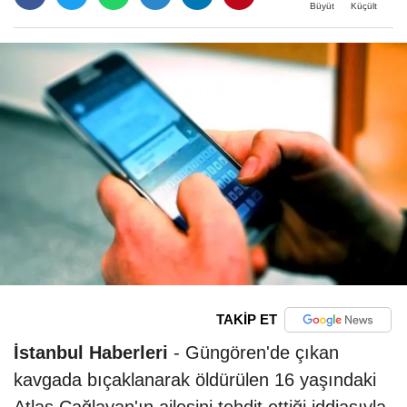
Büyüt
Küçült
TAKİP ET
İstanbul Haberleri
- Güngören'de çıkan
kavgada bıçaklanarak öldürülen 16 yaşındaki
Atlas Çağlayan'ın ailesini tehdit ettiği iddiasıyla,