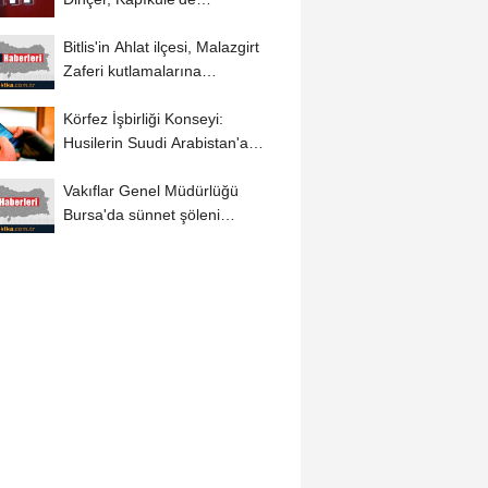
gurbetçilerle buluştu
Bitlis'in Ahlat ilçesi, Malazgirt
Zaferi kutlamalarına
hazırlanıyor
Körfez İşbirliği Konseyi:
Husilerin Suudi Arabistan'a
saldırısı...
Vakıflar Genel Müdürlüğü
Bursa'da sünnet şöleni
düzenledi