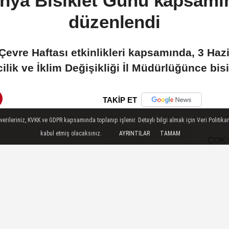
nya Bisiklet Günü kapsamın
düzenlendi
 Çevre Haftası etkinlikleri kapsamında, 3 Ha
ilik ve İklim Değişikliği İl Müdürlüğünce bisik
TAKİP ET
ileriniz, KVKK ve GDPR kapsamında toplanıp işlenir. Detaylı bilgi almak için Veri Politikam
kabul etmiş olacaksınız.
AYRINTILAR
TAMAM
ÇOK