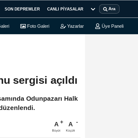
Ara
SON DEPREMLER
CANLI PIYASALAR
aleri
Foto Galeri
Yazarlar
Üye Paneli
u sergisi açıldı
apsamında Odunpazarı Halk
 düzenlendi.
A
A
Büyüt
Küçült