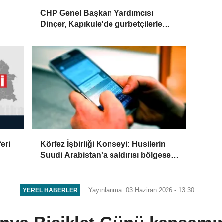
CHP Genel Başkan Yardımcısı
Dinçer, Kapıkule'de gurbetçilerle
buluştu
feri
Körfez İşbirliği Konseyi: Husilerin
Suudi Arabistan'a saldırısı bölgesel
istikrar için ciddi tehdit
Yayınlanma: 03 Haziran 2026 - 13:30
YEREL HABERLER