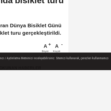
da bisiklet turu
ziran Dünya Bisiklet Günü
let turu gerçekleştirildi.
A
A
Büyüt
Küçült
ızı / Aydınlatma Metnimizi inceleyebilirsiniz. Sitemizi kullanarak, çerezleri kullanmamızı
 OKUNAN HABERLER
GÜNDEM ÖZETİNE EK / 6
Ağustos 2026
Fenerbahce - Sturm Graz
Maçı 2-0 Sona Erdi