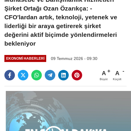
Şirket Ortağı Ozan Özarıkça: -
CFO'lardan artık, teknoloji, yetenek ve
liderliği bir araya getirerek şirket
değerini aktif biçimde yönlendirmeleri
bekleniyor
09 Temmuz 2026 - 09:30
EKONOMI HABERLERI
A
A
Büyüt
Küçült