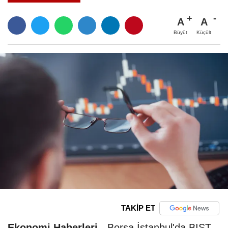
A
A
Büyüt
Küçült
TAKİP ET
Ekonomi Haberleri
-
Borsa İstanbul'da BIST