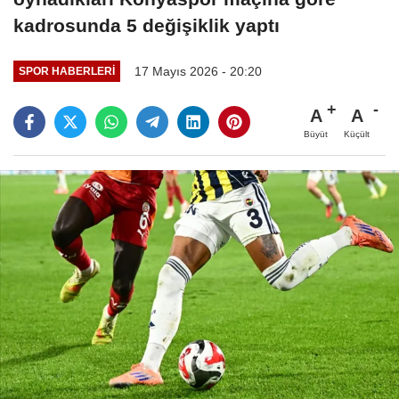
kadrosunda 5 değişiklik yaptı
17 Mayıs 2026 - 20:20
SPOR HABERLERI
A
A
Büyüt
Küçült