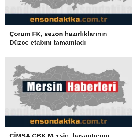
Çorum FK, sezon hazırlıklarının
Düzce etabını tamamladı
ÇİMSA ÇBK Mersin, başantrenör