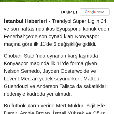
TAKİP ET
İstanbul Haberleri
- Trendyol Süper Lig'in 34.
ve son haftasında ikas Eyüpspor'u konuk eden
Fenerbahçe'de son oynadıkları Konyaspor
maçına göre ilk 11'de 5 değişikliğe gidildi.
Chobani Stadı'nda oynanan karşılaşmada
Konyaspor maçında ilk 11'de forma giyen
Nelson Semedo, Jayden Oosterwolde ve
Levent Mercan yedek soyunurken, Matteo
Guendouzi ve Anderson Talisca da sakatlıkları
nedeniyle kadroda yer almadı.
Bu futbolcuların yerine Mert Müldür, Yiğit Efe
Demir, Archie Brown, İsmail Yüksek ve Oğuz