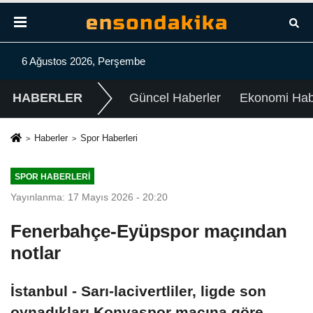
6 Ağustos 2026, Perşembe
HABERLER
Güncel Haberler
Ekonomi Habe
Haberler
Spor Haberleri
SPOR HABERLERI
Yayınlanma: 17 Mayıs 2026 - 20:20
Fenerbahçe-Eyüpspor maçından
notlar
İstanbul - Sarı-lacivertliler, ligde son
oynadıkları Konyaspor maçına göre