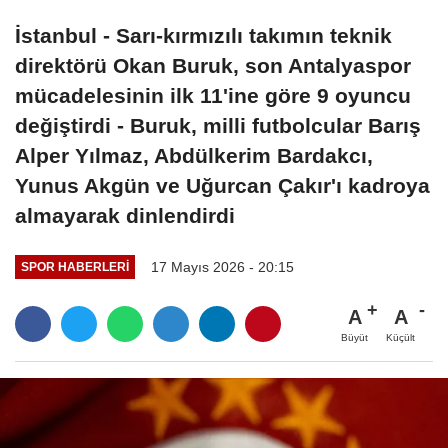
İstanbul - Sarı-kırmızılı takımın teknik
direktörü Okan Buruk, son Antalyaspor
mücadelesinin ilk 11'ine göre 9 oyuncu
değiştirdi - Buruk, milli futbolcular Barış
Alper Yılmaz, Abdülkerim Bardakcı,
Yunus Akgün ve Uğurcan Çakır'ı kadroya
almayarak dinlendirdi
17 Mayıs 2026 - 20:15
SPOR HABERLERI
A
A
Büyüt
Küçült