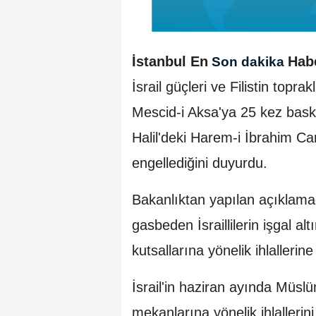
İstanbul En
Hab
Son dakika
İsrail güçleri ve Filistin topra
Mescid-i Aksa'ya 25 kez baskı
Halil'deki Harem-i İbrahim C
engellediğini duyurdu.
Bakanlıktan yapılan açıklamada,
gasbeden İsraillilerin işgal al
kutsallarına yönelik ihlallerine i
İsrail'in haziran ayında Müslü
mekanlarına yönelik ihlallerini