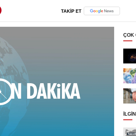
TAKİP ET
ÇOK
İLGIN