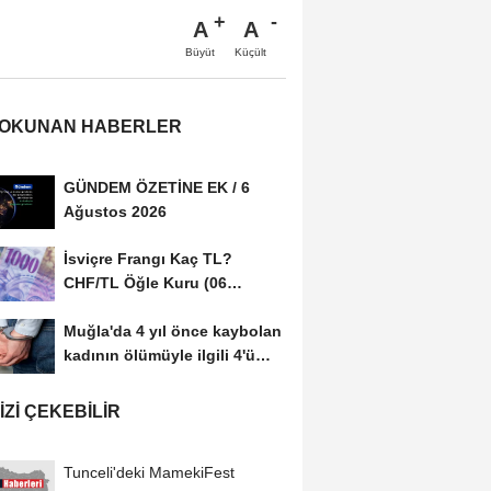
A
A
Büyüt
Küçült
 OKUNAN HABERLER
GÜNDEM ÖZETİNE EK / 6
Ağustos 2026
İsviçre Frangı Kaç TL?
CHF/TL Öğle Kuru (06
Ağustos 2026)
Muğla'da 4 yıl önce kaybolan
kadının ölümüyle ilgili 4'ü
tutuklu...
IZI ÇEKEBILIR
Tunceli'deki MamekiFest