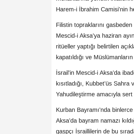
Harem-i İbrahim Camisi'nin he
Filistin topraklarını gasbeden İs
Mescid-i Aksa'ya haziran ayın
ritüeller yaptığı belirtilen a
kapatıldığı ve Müslümanların c
İsrail'in Mescid-i Aksa'da ib
kısıtladığı, Kubbet'üs Sahra 
Yahudileştirme amacıyla sert
Kurban Bayramı'nda binlerce 
Aksa'da bayram namazı kıldığı 
gaspçı İsraillilerin de bu sı