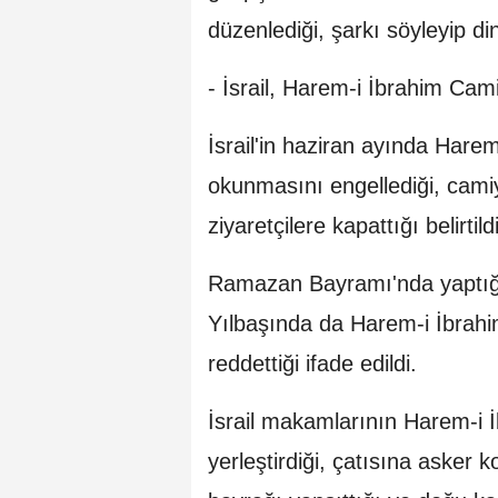
düzenlediği, şarkı söyleyip dini
- İsrail, Harem-i İbrahim Ca
İsrail'in haziran ayında Hare
okunmasını engellediği, camiy
ziyaretçilere kapattığı belirtildi
Ramazan Bayramı'nda yaptığı 
Yılbaşında da Harem-i İbrahi
reddettiği ifade edildi.
İsrail makamlarının Harem-i İ
yerleştirdiği, çatısına asker k