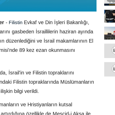
er
-
Evkaf ve Din İşleri Bakanlığı,
Filistin
klarını gasbeden İsraillilerin haziran ayında
n düzenlediğini ve İsrail makamlarının El
amisi'nde 89 kez ezan okunmasını
 İsrail'in ve Filistin topraklarını
tındaki Filistin topraklarında Müslümanların
lişkin bilgi verildi.
manların ve Hristiyanların kutsal
 artırdığına özellikle de Mescid-i Aksa ile