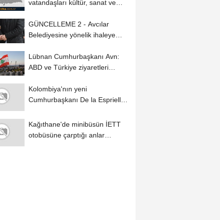
vatandaşları kültür, sanat ve
eğlenceyle...
GÜNCELLEME 2 - Avcılar
Belediyesine yönelik ihaleye
fesat karıştırma...
Lübnan Cumhurbaşkanı Avn:
ABD ve Türkiye ziyaretleri
oldukça olumlu...
Kolombiya'nın yeni
Cumhurbaşkanı De la Espriella,
İsrail Dışişleri...
Kağıthane'de minibüsün İETT
otobüsüne çarptığı anlar
kamerada