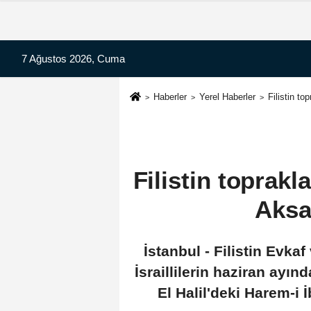
7 Ağustos 2026, Cuma
Haberler
Yerel Haberler
Filistin to
Filistin toprakl
Aksa
İstanbul - Filistin Evkaf
İsraillilerin haziran ayı
El Halil'deki Harem-i