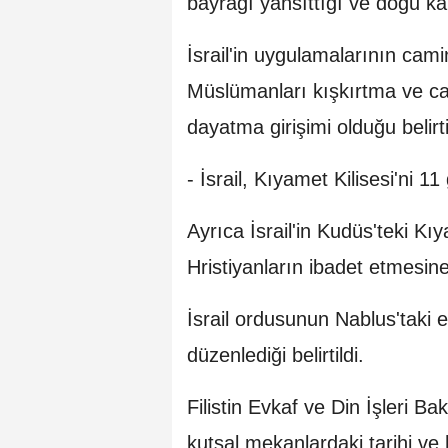
bayrağı yansıttığı ve doğu kap
İsrail'in uygulamalarının camin
Müslümanları kışkırtma ve 
dayatma girişimi olduğu belirti
- İsrail, Kıyamet Kilisesi'ni 1
Ayrıca İsrail'in Kudüs'teki Kı
Hristiyanların ibadet etmesine
İsrail ordusunun Nablus'taki 
düzenlediği belirtildi.
Filistin Evkaf ve Din İşleri B
kutsal mekanlardaki tarihi ve