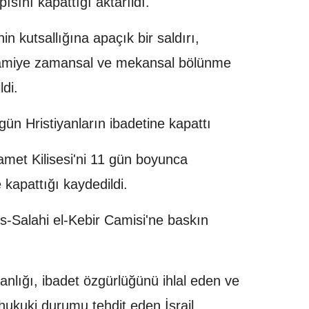
ısını kapattığı aktarıldı.
in kutsallığına apaçık bir saldırı,
camiye zamansal ve mekansal bölünme
ldi.
1 gün Hristiyanların ibadetine kapattı
yamet Kilisesi'ni 11 gün boyunca
 kapattığı kaydedildi.
es-Salahi el-Kebir Camisi'ne baskın
akanlığı, ibadet özgürlüğünü ihlal eden ve
 hukuki durumu tehdit eden İsrail