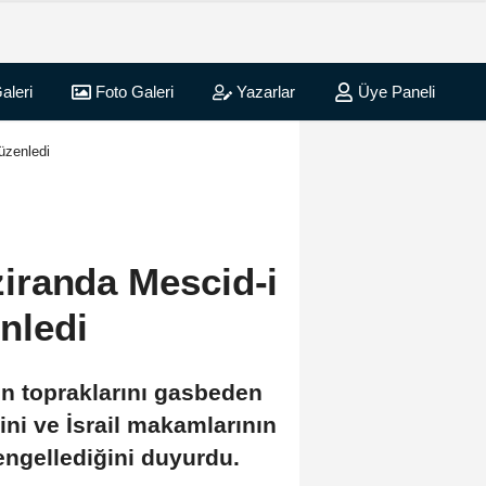
aleri
Foto Galeri
Yazarlar
Üye Paneli
düzenledi
aziranda Mescid-i
nledi
stin topraklarını gasbeden
ini ve İsrail makamlarının
engellediğini duyurdu.