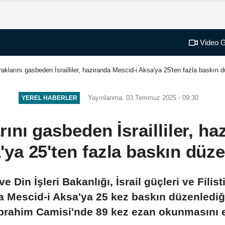
Video G
praklarını gasbeden İsrailliler, haziranda Mescid-i Aksa'ya 25'ten fazla baskın 
Yayınlanma: 03 Temmuz 2025 - 09:30
YEREL HABERLER
arını gasbeden İsrailliler, h
'ya 25'ten fazla baskın düze
 ve Din İşleri Bakanlığı, İsrail güçleri ve Fili
nda Mescid-i Aksa'ya 25 kez baskın düzenlediğ
 İbrahim Camisi'nde 89 kez ezan okunmasını 