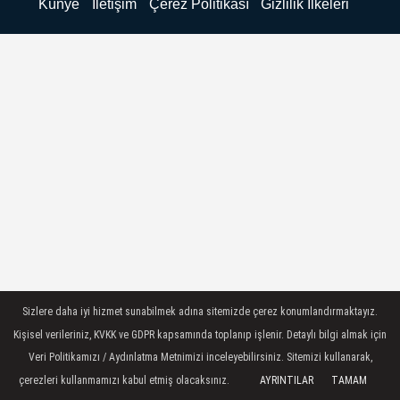
Künye
İletişim
Çerez Politikası
Gizlilik İlkeleri
Sizlere daha iyi hizmet sunabilmek adına sitemizde çerez konumlandırmaktayız.
Kişisel verileriniz, KVKK ve GDPR kapsamında toplanıp işlenir. Detaylı bilgi almak için
Veri Politikamızı / Aydınlatma Metnimizi inceleyebilirsiniz. Sitemizi kullanarak,
çerezleri kullanmamızı kabul etmiş olacaksınız.
AYRINTILAR
TAMAM