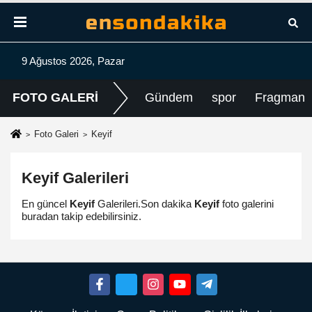
9 Ağustos 2026, Pazar
FOTO GALERİ
Gündem
spor
Fragman
Foto Galeri
Keyif
Keyif
Galerileri
En güncel
Keyif
Galerileri.Son dakika
Keyif
foto galerini
buradan takip edebilirsiniz.