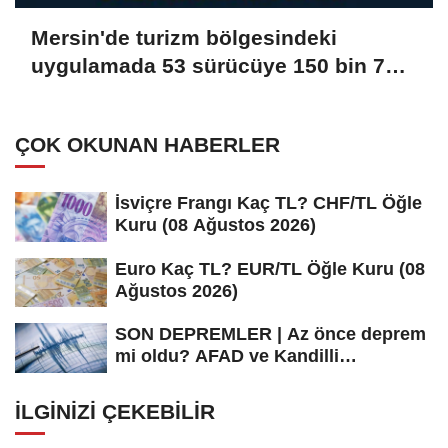
Mersin'de turizm bölgesindeki
uygulamada 53 sürücüye 150 bin 779
lira ceza verildi
ÇOK OKUNAN HABERLER
İsviçre Frangı Kaç TL? CHF/TL Öğle
Kuru (08 Ağustos 2026)
Euro Kaç TL? EUR/TL Öğle Kuru (08
Ağustos 2026)
SON DEPREMLER | Az önce deprem
mi oldu? AFAD ve Kandilli
Rasathanesi...
İLGINIZI ÇEKEBILIR