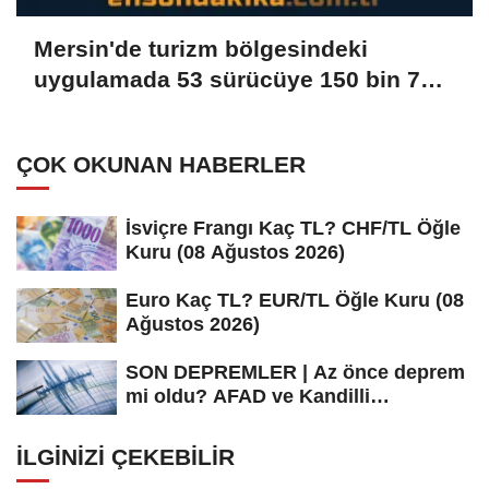
Mersin'de turizm bölgesindeki
uygulamada 53 sürücüye 150 bin 779
lira ceza verildi
ÇOK OKUNAN HABERLER
İsviçre Frangı Kaç TL? CHF/TL Öğle
Kuru (08 Ağustos 2026)
Euro Kaç TL? EUR/TL Öğle Kuru (08
Ağustos 2026)
SON DEPREMLER | Az önce deprem
mi oldu? AFAD ve Kandilli
Rasathanesi...
İLGINIZI ÇEKEBILIR