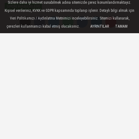
Sizlere daha iyi hizmet sunabilmek adına sitemizde çerez konumlandırmaktayız.
SPOR HABERLERI
Kişisel verileriniz, KVKK ve GDPR kapsamında toplanıp işlenir. Detaylı bilgi almak için
Yayınlanma: 15 Haziran 2026 - 00:57
Veri Politikamızı / Aydınlatma Metnimizi inceleyebilirsiniz. Sitemizi kullanarak,
Güncelleme: 16 Haziran 2026 - 00:54
çerezleri kullanmamızı kabul etmiş olacaksınız.
AYRINTILAR
TAMAM
Hollanda - Japonya Maçı 2-2 Sona
Erdi
2026 Dünya Kupası kapsamında
oynanan Hollanda - Japonya
karşılaşması tamamlandı. 90 dakika 2-2
sona erdi; puanlar paylaşıldı. Maç
sonucu: Hollanda 2-2 Japonya.
15 Haziran 2026 - 00:57
SPOR HABERLERI
A
A
Büyüt
Küçült