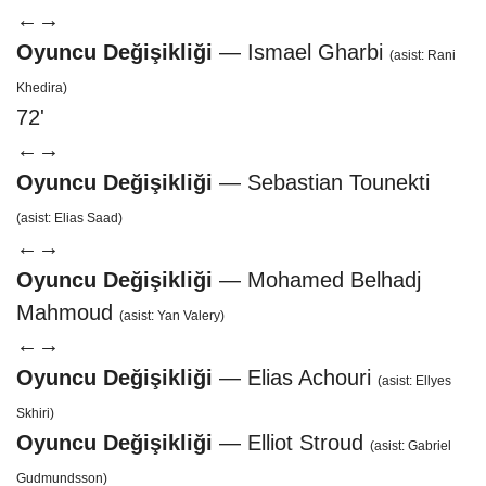
←
→
Oyuncu Değişikliği
— Ismael Gharbi
(asist: Rani
Khedira)
72'
←
→
Oyuncu Değişikliği
— Sebastian Tounekti
(asist: Elias Saad)
←
→
Oyuncu Değişikliği
— Mohamed Belhadj
Mahmoud
(asist: Yan Valery)
←
→
Oyuncu Değişikliği
— Elias Achouri
(asist: Ellyes
Skhiri)
Oyuncu Değişikliği
— Elliot Stroud
(asist: Gabriel
Gudmundsson)