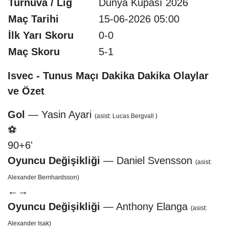
Turnuva / Lig
Dünya Kupası 2026
Maç Tarihi
15-06-2026 05:00
İlk Yarı Skoru
0-0
Maç Skoru
5-1
Isvec - Tunus Maçı Dakika Dakika Olaylar
ve Özet
Gol
— Yasin Ayari
(asist: Lucas Bergvall )
⚽
90+6'
Oyuncu Değişikliği
— Daniel Svensson
(asist:
Alexander Bernhardsson)
←
→
Oyuncu Değişikliği
— Anthony Elanga
(asist:
Alexander Isak)