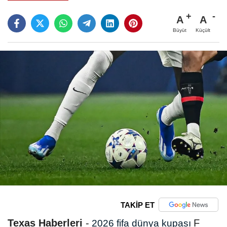
A
A
Büyüt
Küçült
TAKİP ET
Texas Haberleri
-
F
2026 fifa dünya kupası