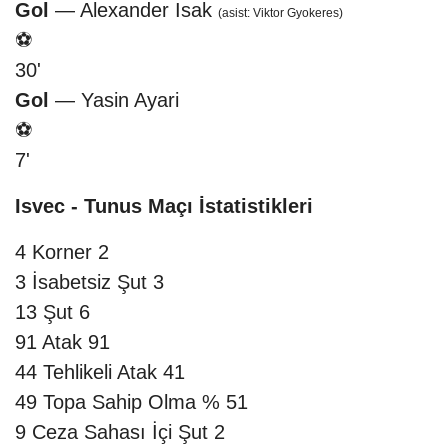
Gol
— Alexander Isak
(asist: Viktor Gyokeres)
⚽
30'
Gol
— Yasin Ayari
⚽
7'
Isvec - Tunus Maçı İstatistikleri
4
Korner
2
3
İsabetsiz Şut
3
13
Şut
6
91
Atak
91
44
Tehlikeli Atak
41
49
Topa Sahip Olma %
51
9
Ceza Sahası İçi Şut
2