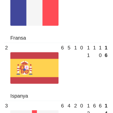
Fransa
2
6
5
1
0
1
1
1
1
1
0
6
Ispanya
3
6
4
2
0
1
6
6
1