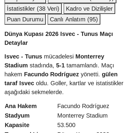
İstatistikler
(38 Veri)
Kadro ve Dizilişler
Puan Durumu
Canlı Anlatım
(95)
Dünya Kupası 2026 Isvec - Tunus Maçı
Detaylar
Isvec - Tunus
mücadelesi
Monterrey
Stadium
stadında,
5-1
tamamlandı. Maçı
hakem
Facundo Rodríguez
yönetti.
gülen
taraf Isvec
oldu. Goller, kartlar ve istatistikler
aşağıdaki sekmelerde.
Ana Hakem
Facundo Rodríguez
Stadyum
Monterrey Stadium
Kapasite
53.500