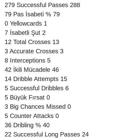
279
Successful Passes
288
79
Pas İsabeti %
79
0
Yellowcards
1
7
İsabetli Şut
2
12
Total Crosses
13
3
Accurate Crosses
3
8
Interceptions
5
42
İkili Mücadele
46
14
Dribble Attempts
15
5
Successful Dribbles
6
5
Büyük Fırsat
0
3
Big Chances Missed
0
5
Counter Attacks
0
36
Dribling %
40
22
Successful Long Passes
24