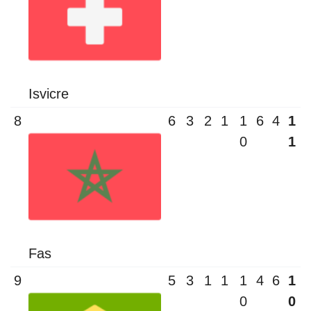
Isvicre
8
6
3
2
1
1
6
4
1
0
1
Fas
9
5
3
1
1
1
4
6
1
0
0