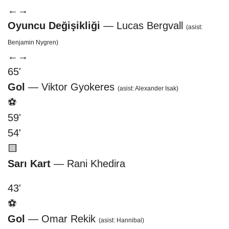
←
→
Oyuncu Değişikliği
— Lucas Bergvall
(asist:
Benjamin Nygren)
←
→
65'
Gol
— Viktor Gyokeres
(asist: Alexander Isak)
⚽
59'
54'
🟨
Sarı Kart
— Rani Khedira
43'
⚽
Gol
— Omar Rekik
(asist: Hannibal)