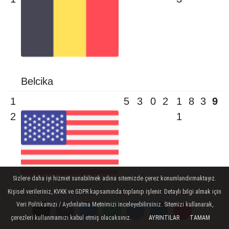
Belcika
1
5
3
0
2
1
8
3
9
2
1
Sizlere daha iyi hizmet sunabilmek adına sitemizde çerez konumlandırmaktayız.
Kişisel verileriniz, KVKK ve GDPR kapsamında toplanıp işlenir. Detaylı bilgi almak için
ABD
Veri Politikamızı / Aydınlatma Metnimizi inceleyebilirsiniz. Sitemizi kullanarak,
1
4
2
2
0
1
5
6
8
çerezleri kullanmamızı kabul etmiş olacaksınız.
AYRINTILAR
TAMAM