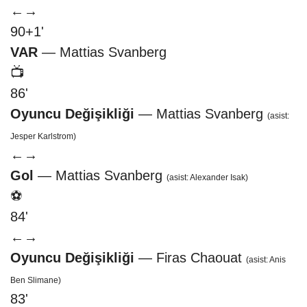
←
→
90+1'
VAR
— Mattias Svanberg
📺
86'
Oyuncu Değişikliği
— Mattias Svanberg
(asist:
Jesper Karlstrom)
←
→
Gol
— Mattias Svanberg
(asist: Alexander Isak)
⚽
84'
←
→
Oyuncu Değişikliği
— Firas Chaouat
(asist: Anis
Ben Slimane)
83'