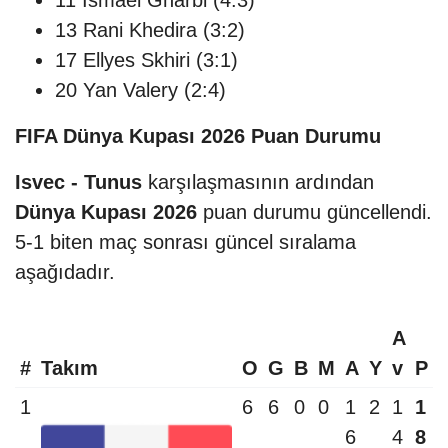
13 Rani Khedira (3:2)
17 Ellyes Skhiri (3:1)
20 Yan Valery (2:4)
FIFA Dünya Kupası 2026 Puan Durumu
Isvec - Tunus
karşılaşmasının ardından
Dünya Kupası 2026
puan durumu güncellendi.
5-1 biten maç sonrası güncel sıralama
aşağıdadır.
A
#
Takım
O
G
B
M
A
Y
v
P
1
6
6
0
0
1
2
1
1
6
4
8