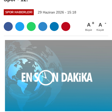
29 Haziran 2026 - 15:18
SPOR HABERLERI
A
A
Büyüt
Küçült