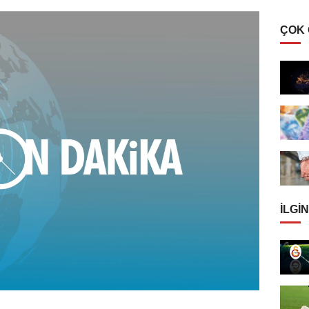
ÇOK
İLGIN