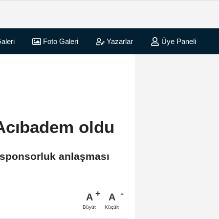
aleri
Foto Galeri
Yazarlar
Üye Paneli
 Acıbadem oldu
a sponsorluk anlaşması
A
A
Büyüt
Küçült