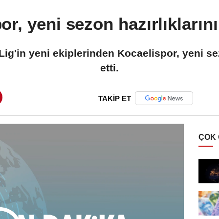
or, yeni sezon hazırlıkların
ig'in yeni ekiplerinden Kocaelispor, yeni s
etti.
TAKİP ET
ÇOK