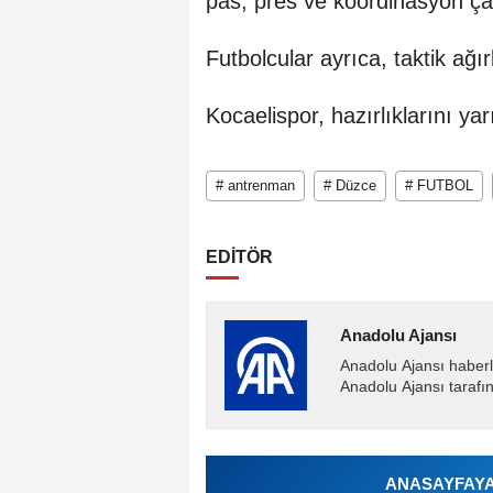
pas, pres ve koordinasyon çal
Futbolcular ayrıca, taktik ağır
Kocaelispor, hazırlıklarını ya
# antrenman
# Düzce
# FUTBOL
EDİTÖR
Anadolu Ajansı
Anadolu Ajansı haberl
Anadolu Ajansı tarafın
ANASAYFAYA 