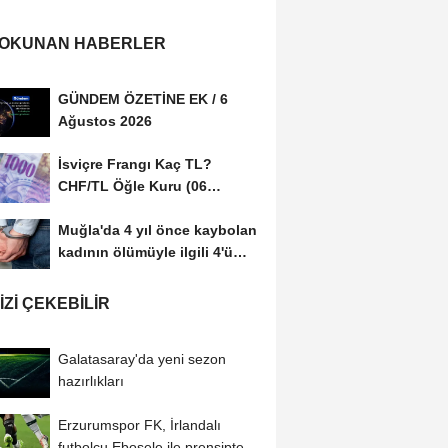
 OKUNAN HABERLER
GÜNDEM ÖZETİNE EK / 6
Ağustos 2026
İsviçre Frangı Kaç TL?
CHF/TL Öğle Kuru (06
Ağustos 2026)
Muğla'da 4 yıl önce kaybolan
kadının ölümüyle ilgili 4'ü
tutuklu...
IZI ÇEKEBILIR
Galatasaray'da yeni sezon
hazırlıkları
Erzurumspor FK, İrlandalı
futbolcu Ebosele ile prensipte