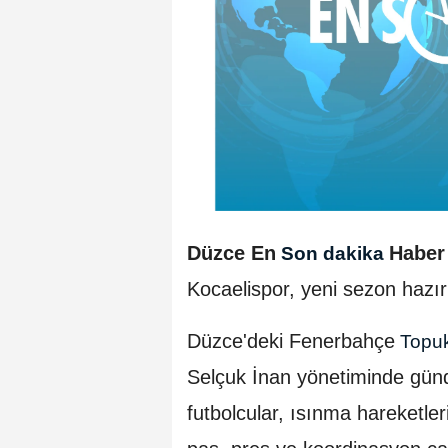
Düzce En
Haber
Son dakika
Kocaelispor, yeni sezon hazırl
Düzce'deki Fenerbahçe
Topuk
Selçuk İnan yönetiminde günd
futbolcular, ısınma hareketl