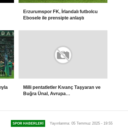
Erzurumspor FK, İrlandalı futbolcu
Ebosele ile prensipte anlaştı
ıyla
Milli pentatletler Kıvanç Taşyaran ve
Buğra Ünal, Avrupa
Şampiyonası'nda finale yükseldi
Yayınlanma: 05 Temmuz 2025 - 19:55
SPOR HABERLERI