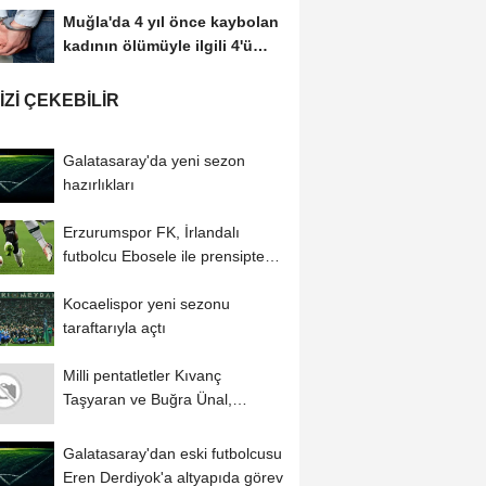
Muğla'da 4 yıl önce kaybolan
kadının ölümüyle ilgili 4'ü
tutuklu...
IZI ÇEKEBILIR
Galatasaray'da yeni sezon
hazırlıkları
Erzurumspor FK, İrlandalı
futbolcu Ebosele ile prensipte
anlaştı
Kocaelispor yeni sezonu
taraftarıyla açtı
Milli pentatletler Kıvanç
Taşyaran ve Buğra Ünal,
Avrupa Şampiyonası'nda...
Galatasaray'dan eski futbolcusu
Eren Derdiyok'a altyapıda görev