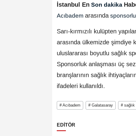
İstanbul En
Hab
Son dakika
arasında
Acıbadem
sponsorl
Sarı-kırmızılı kulüpten yapı
arasında ülkemizde şimdiye k
uluslararası boyutlu sağlık s
Sponsorluk anlaşması üç se
branşlarının sağlık ihtiyaçla
ifadeleri kullanıldı.
# Acıbadem
# Galatasaray
# sağlık
EDİTÖR