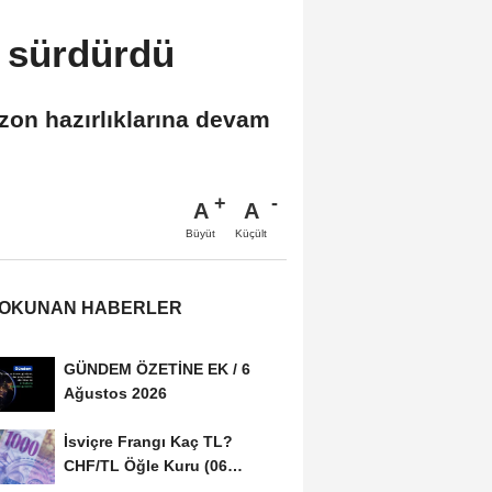
ı sürdürdü
ezon hazırlıklarına devam
A
A
Büyüt
Küçült
 OKUNAN HABERLER
GÜNDEM ÖZETİNE EK / 6
Ağustos 2026
İsviçre Frangı Kaç TL?
CHF/TL Öğle Kuru (06
Ağustos 2026)