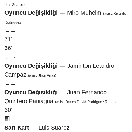
Luis Suarez)
Oyuncu Değişikliği
— Miro Muheim
(asist: Ricardo
Rodriguez)
←
→
71'
66'
←
→
Oyuncu Değişikliği
— Jaminton Leandro
Campaz
(asist: Jhon Arias)
←
→
Oyuncu Değişikliği
— Juan Fernando
Quintero Paniagua
(asist: James David Rodriguez Rubio)
60'
🟨
Sarı Kart
— Luis Suarez