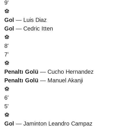
9'
⚽
Gol
— Luis Diaz
Gol
— Cedric Itten
⚽
8'
7'
⚽
Penaltı Golü
— Cucho Hernandez
Penaltı Golü
— Manuel Akanji
⚽
6'
5'
⚽
Gol
— Jaminton Leandro Campaz