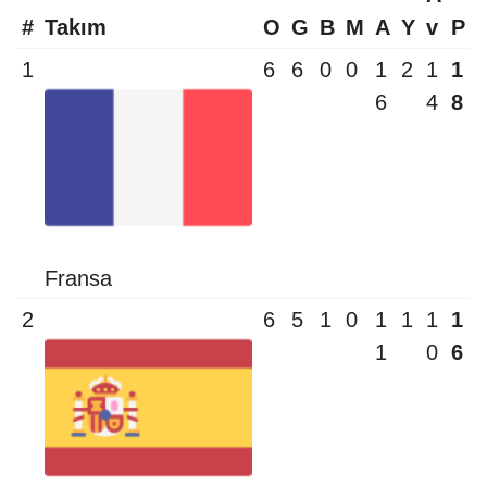
#
Takım
O
G
B
M
A
Y
v
P
1
6
6
0
0
1
2
1
1
6
4
8
Fransa
2
6
5
1
0
1
1
1
1
1
0
6