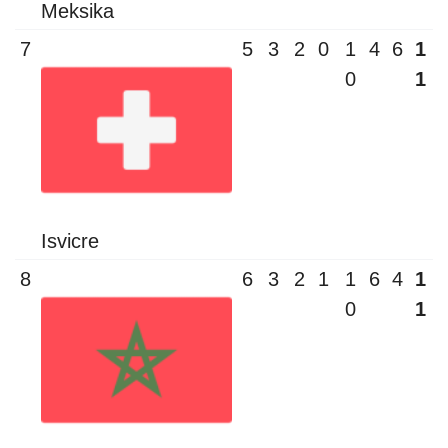
Meksika
7
5
3
2
0
1
4
6
1
0
1
Isvicre
8
6
3
2
1
1
6
4
1
0
1