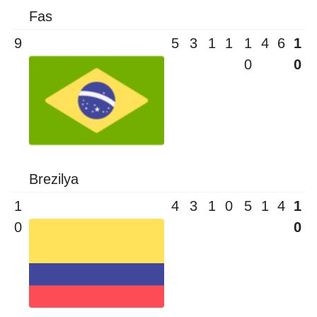
Fas
9
5
3
1
1
1
4
6
1
0
0
Brezilya
1
4
3
1
0
5
1
4
1
0
0