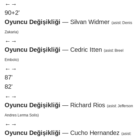
←
→
90+2'
Oyuncu Değişikliği
— Silvan Widmer
(asist: Denis
Zakaria)
←
→
Oyuncu Değişikliği
— Cedric Itten
(asist: Breel
Embolo)
←
→
87'
82'
←
→
Oyuncu Değişikliği
— Richard Rios
(asist: Jefferson
Andres Lerma Solis)
←
→
Oyuncu Değişikliği
— Cucho Hernandez
(asist: