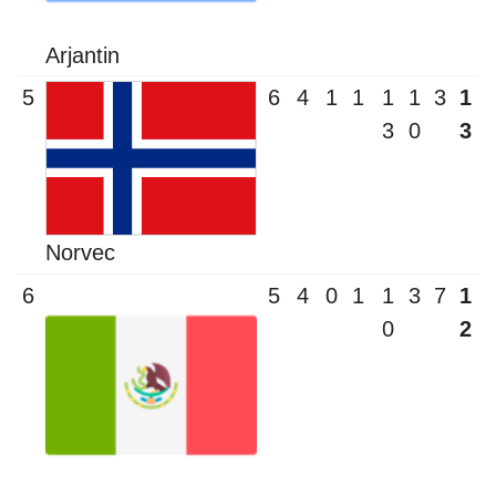
Arjantin
5
6
4
1
1
1
1
3
1
3
0
3
Norvec
6
5
4
0
1
1
3
7
1
0
2