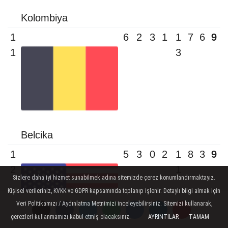
Kolombiya
1
6
2
3
1
1
7
6
9
1
3
Belcika
1
5
3
0
2
1
8
3
9
2
1
Sizlere daha iyi hizmet sunabilmek adına sitemizde çerez konumlandırmaktayız.
Kişisel verileriniz, KVKK ve GDPR kapsamında toplanıp işlenir. Detaylı bilgi almak için
Veri Politikamızı / Aydınlatma Metnimizi inceleyebilirsiniz. Sitemizi kullanarak,
çerezleri kullanmamızı kabul etmiş olacaksınız.
AYRINTILAR
TAMAM