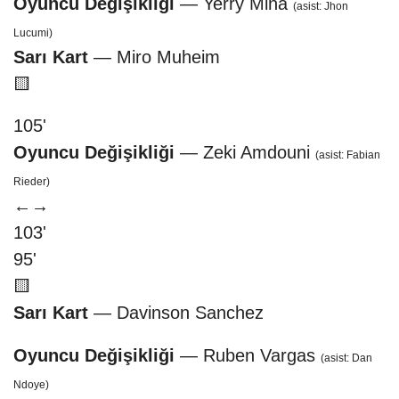
Oyuncu Değişikliği
— Yerry Mina
(asist: Jhon
Lucumi)
Sarı Kart
— Miro Muheim
🟨
105'
Oyuncu Değişikliği
— Zeki Amdouni
(asist: Fabian
Rieder)
←
→
103'
95'
🟨
Sarı Kart
— Davinson Sanchez
Oyuncu Değişikliği
— Ruben Vargas
(asist: Dan
Ndoye)