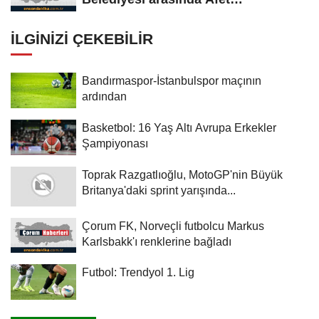
Farkındalık...
İLGINIZI ÇEKEBILIR
Bandırmaspor-İstanbulspor maçının
ardından
Basketbol: 16 Yaş Altı Avrupa Erkekler
Şampiyonası
Toprak Razgatlıoğlu, MotoGP'nin Büyük
Britanya'daki sprint yarışında...
Çorum FK, Norveçli futbolcu Markus
Karlsbakk'ı renklerine bağladı
Futbol: Trendyol 1. Lig