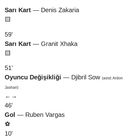
Sarı Kart
— Denis Zakaria
🟨
59'
Sarı Kart
— Granit Xhaka
🟨
51'
Oyuncu Değişikliği
— Djibril Sow
(asist: Ardon
Jashari)
←
→
46'
Gol
— Ruben Vargas
⚽
10'