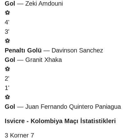
Gol
— Zeki Amdouni
⚽
4'
3'
⚽
Penaltı Golü
— Davinson Sanchez
Gol
— Granit Xhaka
⚽
2'
1'
⚽
Gol
— Juan Fernando Quintero Paniagua
Isvicre - Kolombiya Maçı İstatistikleri
3
Korner
7