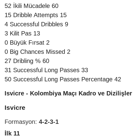
52
İkili Mücadele
60
15
Dribble Attempts
15
4
Successful Dribbles
9
3
Kilit Pas
13
0
Büyük Fırsat
2
0
Big Chances Missed
2
27
Dribling %
60
31
Successful Long Passes
33
50
Successful Long Passes Percentage
42
Isvicre - Kolombiya Maçı Kadro ve Dizilişler
Isvicre
Formasyon:
4-2-3-1
İlk 11