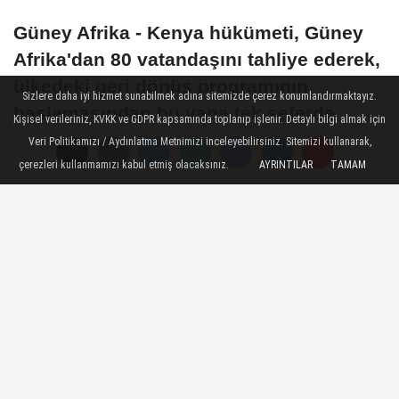
Güney Afrika - Kenya hükümeti, Güney
Afrika'dan 80 vatandaşını tahliye ederek,
ülkedeki geri dönüş programının
Sizlere daha iyi hizmet sunabilmek adına sitemizde çerez konumlandırmaktayız.
başlamasından bu yana tek seferde
Kişisel verileriniz, KVKK ve GDPR kapsamında toplanıp işlenir. Detaylı bilgi almak için
gerçekleştirilen en büyük tahliye
Veri Politikamızı / Aydınlatma Metnimizi inceleyebilirsiniz. Sitemizi kullanarak,
operasyonunu düzenledi.
çerezleri kullanmamızı kabul etmiş olacaksınız.
AYRINTILAR
TAMAM
09 Temmuz 2026 - 14:09
DÜNYA
A
A
Büyüt
Küçült