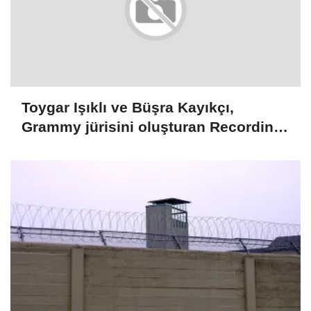
Toygar Işıklı ve Büşra Kayıkçı,
Grammy jürisini oluşturan Recording
Academy üyeleri arasına seçildi