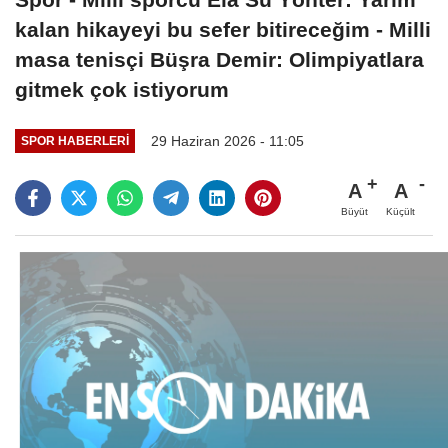
kalan hikayeyi bu sefer bitireceğim - Milli
masa tenisçi Büşra Demir: Olimpiyatlara
gitmek çok istiyorum
29 Haziran 2026 - 11:05
SPOR HABERLERI
A
A
Büyüt
Küçült