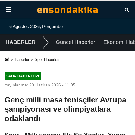
6 Ağustos 2026, Perşembe
HABERLER
Güncel Haberler
Ekonomi Habe
Haberler
Spor Haberleri
SPOR HABERLERI
Yayınlanma: 29 Haziran 2026 - 11:05
Genç milli masa tenisçiler Avrupa
şampiyonası ve olimpiyatlara
odaklandı
Spor - Milli sporcu Ela Su Yönter: Yarım