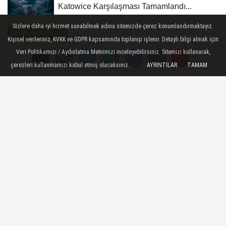
Katowice Karşılaşması Tamamlandı...
Sizlere daha iyi hizmet sunabilmek adına sitemizde çerez konumlandırmaktayız.
SPOR HABERLERI
Kişisel verileriniz, KVKK ve GDPR kapsamında toplanıp işlenir. Detaylı bilgi almak için
Yayınlanma: 29 Haziran 2026 - 11:03
Veri Politikamızı / Aydınlatma Metnimizi inceleyebilirsiniz. Sitemizi kullanarak,
çerezleri kullanmamızı kabul etmiş olacaksınız.
AYRINTILAR
TAMAM
Fenerbahçe Teknik Direktörü
İsmail Kartal, basın mensuplarıyla
buluştu:
Spor - Taraftarların ne istediğini
biliyorum. Biz de bu yolda gece gündüz
çalışıyoruz. Fenerbahçe ruhunu ortaya
koyan, kabullenmeyen bir takım
oluşturmaya çalışıyorum. Hem güzel
futbol hem güzel sonuçlarla inşallah
şampiyon oluruz - Şu anda transferle