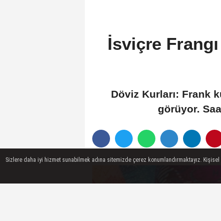
İsviçre Frang
Döviz Kurları: Frank 
görüyor. Saa
Sizlere daha iyi hizmet sunabilmek adına sitemizde çerez konumlandırmaktayız. Kişisel ver