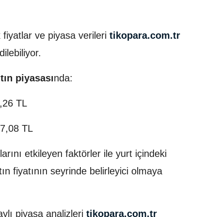
 fiyatlar ve piyasa verileri
tikopara.com.tr
ilebiliyor.
tın piyasası
nda:
,26 TL
7,08 TL
arını etkileyen faktörler ile yurt içindeki
n fiyatının seyrinde belirleyici olmaya
ylı piyasa analizleri
tikopara.com.tr