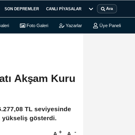
Ara
SON DEPREMLER
CANLI PIYASALAR
aleri
Foto Galeri
Yazarlar
Üye Paneli
yatı Akşam Kuru
 6.277,08 TL seviyesinde
1 yükseliş gösterdi.
A
A