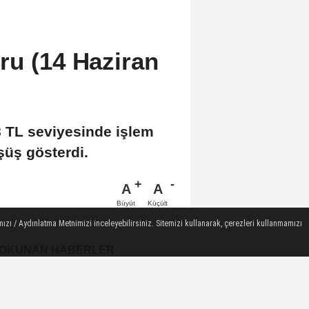
ru (14 Haziran
8 TL seviyesinde işlem
şüş gösterdi.
A
A
Büyüt
Küçült
ızı / Aydınlatma Metnimizi inceleyebilirsiniz. Sitemizi kullanarak, çerezleri kullanmamızı
 OKUNAN HABERLER
GÜNDEM ÖZETİNE EK / 6
Ağustos 2026