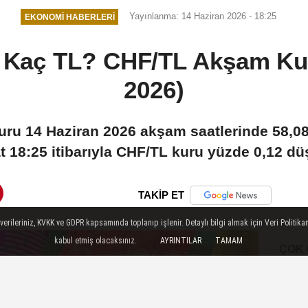
Yayınlanma: 14 Haziran 2026 - 18:25
EKONOMI HABERLERI
ı Kaç TL? CHF/TL Akşam Ku
2026)
kuru 14 Haziran 2026 akşam saatlerinde 58,0
t 18:25 itibarıyla CHF/TL kuru yüzde 0,12 dü
TAKİP ET
ileriniz, KVKK ve GDPR kapsamında toplanıp işlenir. Detaylı bilgi almak için Veri Politikam
kabul etmiş olacaksınız.
AYRINTILAR
TAMAM
ÇOK