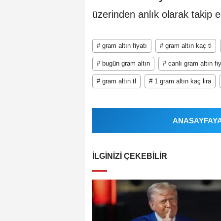
üzerinden anlık olarak takip ed
# gram altın fiyatı
# gram altın kaç tl
# bugün gram altın
# canlı gram altın fiy
# gram altın tl
# 1 gram altın kaç lira
ANASAYFAYA 
İLGINIZI ÇEKEBILIR