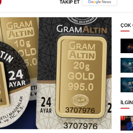
TAKİP ET
ÇOK
İLGIN