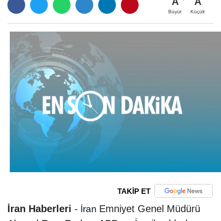
A
A
Büyüt
Küçült
TAKİP ET
İran Haberleri
-
Emniyet Genel Müdürü
İran