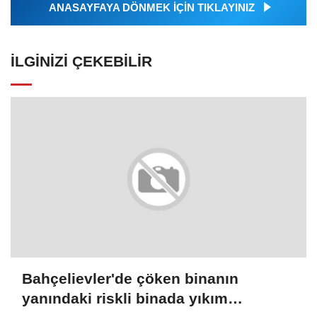
ANASAYFAYA DÖNMEK İÇİN TIKLAYINIZ
İLGINIZI ÇEKEBILIR
Bahçelievler'de çöken binanın
yanındaki riskli binada yıkım