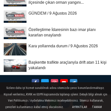
ilçesinde çıkan orman yangını...
GÜNDEM / 9 Ağustos 2026
Özelleştirme İdaresinin bazı imar planı
kararları onaylandı
Kara yollarında durum / 9 Ağustos 2026
Başkentte trafikte araçlarıyla drift atan 11 kişi
yakalandı
Sizlere daha iyi hizmet sunabilmek adına sitemizde çerez konumlandırmaktayız.
Künye
İletişim
Çerez Politikası
Gizlilik İlkeleri
Kişisel verileriniz, KVKK ve GDPR kapsamında toplanıp işlenir. Detaylı bilgi almak için
Veri Politikamızı / Aydınlatma Metnimizi inceleyebilirsiniz. Sitemizi kullanarak,
çerezleri kullanmamızı kabul etmiş olacaksınız.
AYRINTILAR
TAMAM