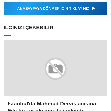
ANASAYFAYA DÖNMEK İÇİN TIKLAYINIZ
İLGINIZI ÇEKEBILIR
İstanbul'da Mahmud Derviş anısına
Filistin şiir akşamı düzenlendi