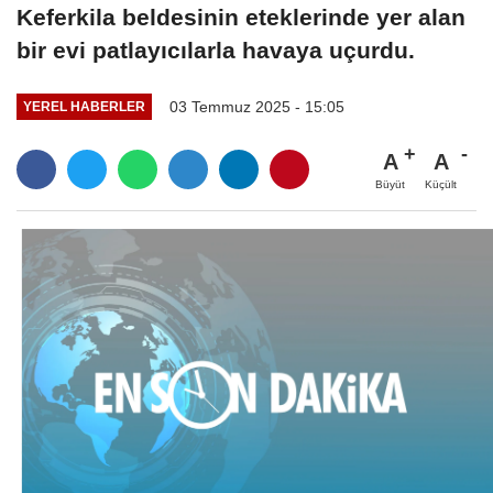
Keferkila beldesinin eteklerinde yer alan
bir evi patlayıcılarla havaya uçurdu.
03 Temmuz 2025 - 15:05
YEREL HABERLER
A
A
Büyüt
Küçült