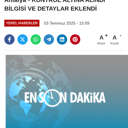
BİLGİSİ VE DETAYLAR EKLENDİ
03 Temmuz 2025 - 15:09
YEREL HABERLER
A
A
Büyüt
Küçült