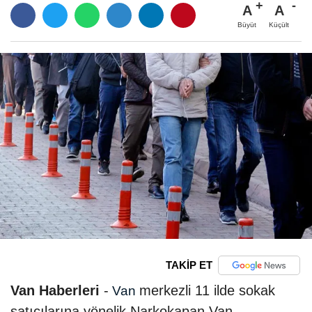
A
A
Büyüt
Küçült
TAKİP ET
Van Haberleri
-
merkezli 11 ilde sokak
Van
satıcılarına yönelik Narkokapan Van