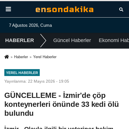
7 Ağustos 2026, Cuma
HABERLER
Güncel Haberler
Ekonomi Habe
Haberler
Yerel Haberler
YEREL HABERLER
Yayınlanma: 22 Mayıs 2026 - 19:05
GÜNCELLEME - İzmir'de çöp
konteynerleri önünde 33 kedi ölü
bulundu
İzmir - Olayla ilgili bir veteriner hekim