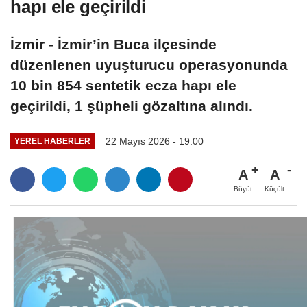
hapı ele geçirildi
İzmir - İzmir’in Buca ilçesinde
düzenlenen uyuşturucu operasyonunda
10 bin 854 sentetik ecza hapı ele
geçirildi, 1 şüpheli gözaltına alındı.
22 Mayıs 2026 - 19:00
YEREL HABERLER
A
A
Büyüt
Küçült