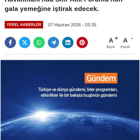
gala yemeğine iştirak edecek.
07 Haziran 2026 - 03:35
YEREL HABERLER
A
A
Büyüt
Küçült