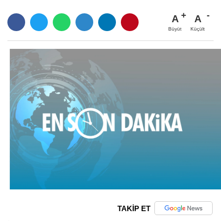
A
A
Büyüt
Küçült
TAKİP ET