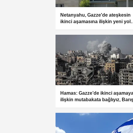
Netanyahu, Gazze'de ateşkesin
ikinci aşamasına ilişkin yeni yol
haritasını görüşmek üzere kabin
topluyor
Hamas: Gazze’de ikinci aşamay
ilişkin mutabakata bağlıyız, Barı
Kurulu’nun resmi yanıtını bekliy