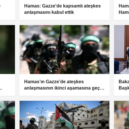
e
Hamas: Gazze'de kapsamlı ateşkes
Hama
anlaşmasını kabul ettik
Hama
u
geti
atma
Hamas’ın Gazze’de ateşkes
Baka
anlaşmasının ikinci aşamasına geçiş
Başk
için silah bırakmayı kabul ettiği iddia
heyet
edildi