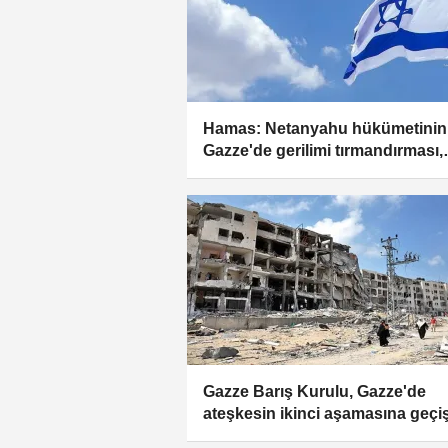
Hamas: Netanyahu hükümetinin
Gazze'de gerilimi tırmandırması,
uzlaşmayı ve ateşkesi bozmayı
hedefliyor
Gazze Barış Kurulu, Gazze'de
ateşkesin ikinci aşamasına geçi
ilişkin yol haritasının detaylarını