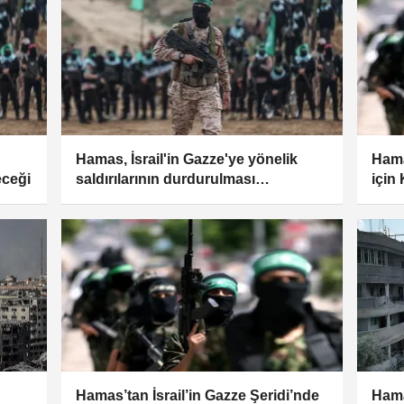
Hamas, İsrail'in Gazze'ye yönelik
Hama
eceği
saldırılarının durdurulması
için 
çağrısında bulundu
Hamas’tan İsrail’in Gazze Şeridi’nde
Hama