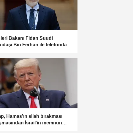
şleri Bakanı Fidan Suudi
idaşı Bin Ferhan ile telefonda
ştü
p, Hamas'ın silah bırakması
şmasından İsrail'in memnun
ğunu belirtti