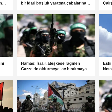
n
bir idari boşluk yaratma çabalarına
Çalı
rdi
karşı uyarı
istifa
ını
Hamas: İsrail, ateşkese rağmen
Eski
Gazze'de öldürmeye, aç bırakmaya
Neta
ve tedaviyi engellemeye devam
aşırı
ediyor