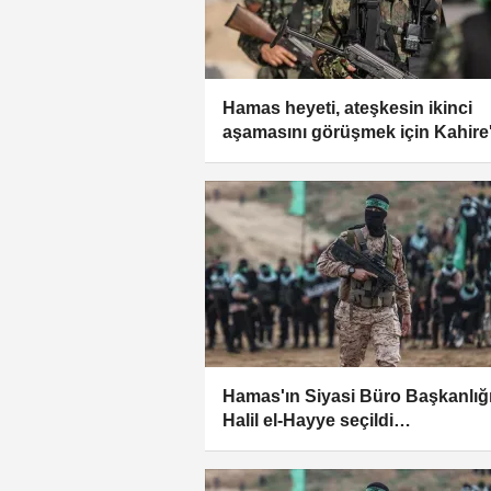
Hamas heyeti, ateşkesin ikinci
aşamasını görüşmek için Kahire
gidiyor
Hamas'ın Siyasi Büro Başkanlığ
Halil el-Hayye seçildi
(GÜNCELLEME)