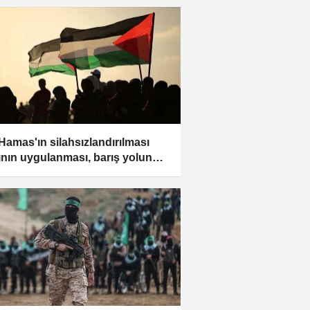
Hamas'ın silahsızlandırılması
ının uygulanması, barış yolunda
cı bir adım olacak