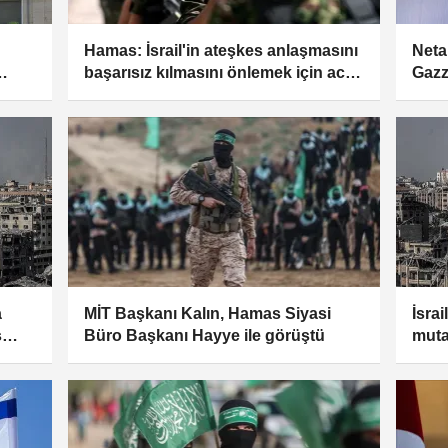
Hamas: İsrail'in ateşkes anlaşmasını
Neta
başarısız kılmasını önlemek için acil
Gazz
eyi
harekete geçilsin
çeki
a
MİT Başkanı Kalın, Hamas Siyasi
İsra
ş
Büro Başkanı Hayye ile görüştü
muta
oruz
günd