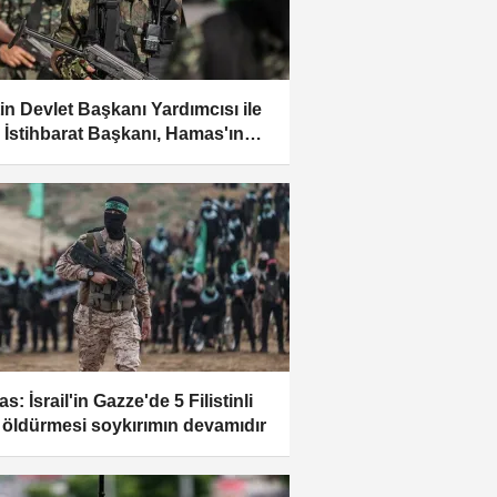
stin Devlet Başkanı Yardımcısı ile
r İstihbarat Başkanı, Hamas'ın
lideri Hayye’yi tebrik etti
: İsrail'in Gazze'de 5 Filistinli
li öldürmesi soykırımın devamıdır