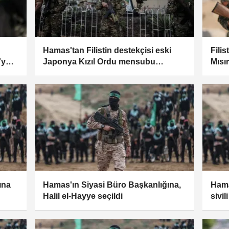
Hamas'tan Filistin destekçisi eski
Fili
'ye
Japonya Kızıl Ordu mensubu
Mısı
Okamoto için taziye mesajı
yeni 
ına
Hamas'ın Siyasi Büro Başkanlığına,
Hamas
Halil el-Hayye seçildi
sivi