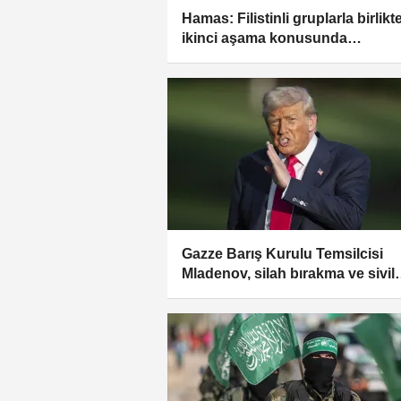
Hamas: Filistinli gruplarla birlikt
ikinci aşama konusunda
müzakerelere sorumlu ve oluml
yaklaştık
Gazze Barış Kurulu Temsilcisi
Mladenov, silah bırakma ve sivil
geçiş konusunda anlaşmaya
varıldığını duyurdu: