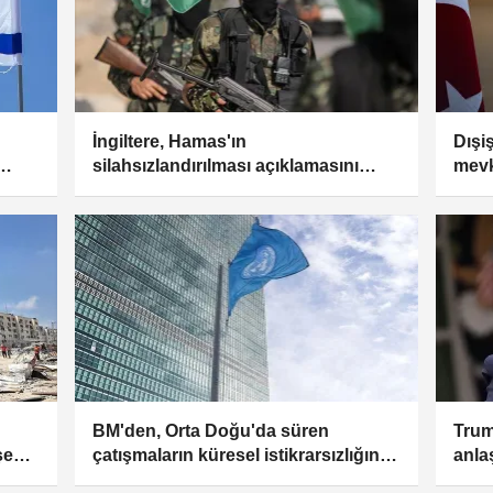
İngiltere, Hamas'ın
Dışi
silahsızlandırılması açıklamasını
mevk
memnuniyetle karşıladı
görü
BM'den, Orta Doğu'da süren
Trum
şe
çatışmaların küresel istikrarsızlığın
anla
itici gücü haline geldiği uyarısı
oldu