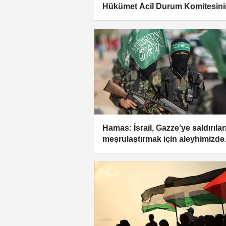
Hükümet Acil Durum Komitesini
feshedilmesini AA'ya değerlendi
Hamas: İsrail, Gazze'ye saldırılar
meşrulaştırmak için aleyhimizde
propaganda yürütüyor