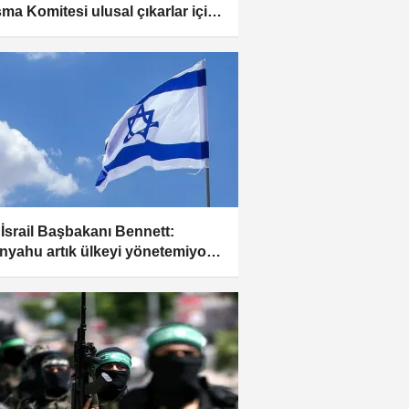
şma Komitesi ulusal çıkarlar için
 etti
 İsrail Başbakanı Bennett:
nyahu artık ülkeyi yönetemiyor,
 sağcı bakanların esiri oldu