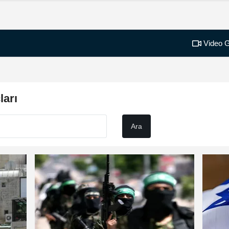
Video G
arı