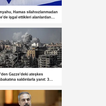
nyahu, Hamas silahsızlanmadan
e'de işgal ettikleri alanlardan
lmeyeceklerini söyledi
il'den Gazze'deki ateşkes
bakatına saldırılarla yanıt: 3
e 28 ölü