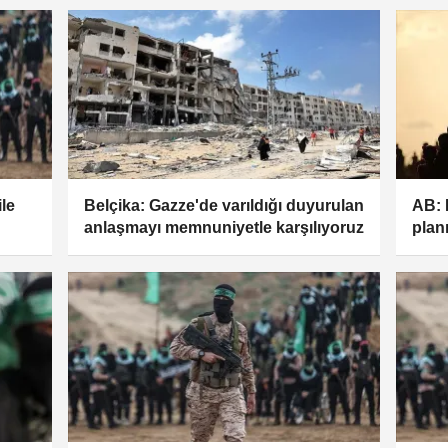
(GÜNCELLEME)
ile
Belçika: Gazze'de varıldığı duyurulan
AB: 
anlaşmayı memnuniyetle karşılıyoruz
plan
stedi
yapı