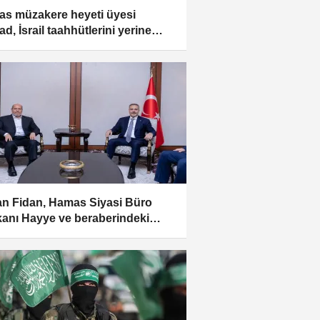
s müzakere heyeti üyesi
d, İsrail taahhütlerini yerine
rmedikçe hiçbir adım
yacaklarını söyledi
n Fidan, Hamas Siyasi Büro
anı Hayye ve beraberindeki
i kabul etti