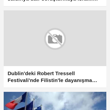
bakan Ben-Gvir dahil edildi
Dublin'deki Robert Tressell
Festivali'nde Filistin'le dayanışma
vurgusu