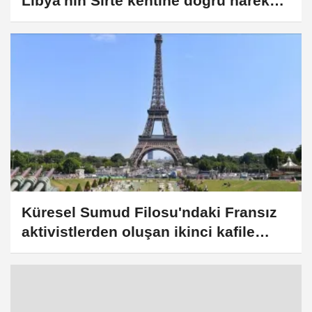
Libya'nın Sirte kentine doğru hareket
etme kararı aldı
Küresel Sumud Filosu'ndaki Fransız
aktivistlerden oluşan ikinci kafile
Paris'e vardı