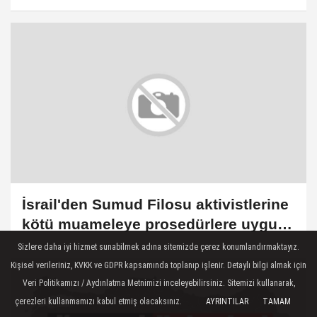
duyurusu
İsrail'den Sumud Filosu aktivistlerine
kötü muameleye prosedürlere uygun
hareket ettik savunması
Sizlere daha iyi hizmet sunabilmek adına sitemizde çerez konumlandırmaktayız.
Kişisel verileriniz, KVKK ve GDPR kapsamında toplanıp işlenir. Detaylı bilgi almak için
Veri Politikamızı / Aydınlatma Metnimizi inceleyebilirsiniz. Sitemizi kullanarak,
çerezleri kullanmamızı kabul etmiş olacaksınız.
AYRINTILAR
TAMAM