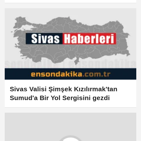
muamelesini anlattı
Sivas Valisi Şimşek Kızılırmak'tan
Sumud'a Bir Yol Sergisini gezdi