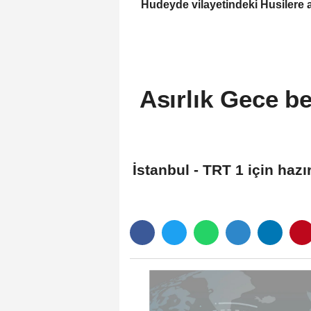
Hudeyde vilayetindeki Husilere a
askeri noktaları vurdu
Asırlık Gece b
İstanbul - TRT 1 için ha