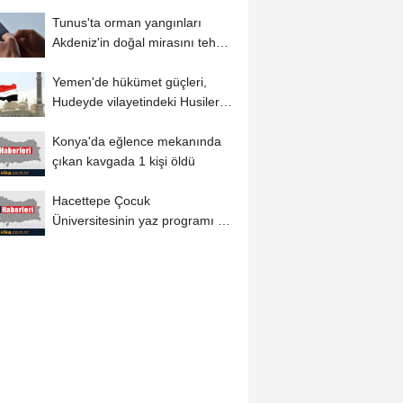
diğerinin...
Tunus'ta orman yangınları
Akdeniz'in doğal mirasını tehdit
ediyor
Yemen'de hükümet güçleri,
Hudeyde vilayetindeki Husilere
ait askeri...
Konya'da eğlence mekanında
çıkan kavgada 1 kişi öldü
Hacettepe Çocuk
Üniversitesinin yaz programı 10
Ağustos'ta başlayacak