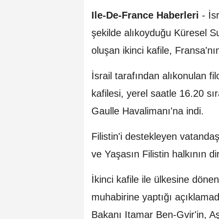
Ile-De-France Haberleri
- İs
şekilde alıkoyduğu Küresel Su
oluşan ikinci kafile, Fransa'nı
İsrail tarafından alıkonulan fi
kafilesi, yerel saatle 16.20 s
Gaulle Havalimanı'na indi.
Filistin'i destekleyen vatandaş
ve Yaşasın Filistin halkının di
İkinci kafile ile ülkesine dön
muhabirine yaptığı açıklamada,
Bakanı Itamar Ben-Gvir'in, Aş