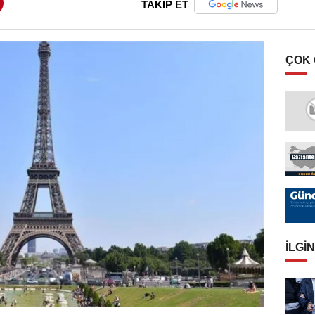
TAKİP ET
ÇOK
İLGIN