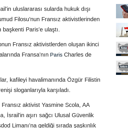
rail'in uluslararası sularda hukuk dışı
mud Filosu’nun Fransız aktivistlerinden
n başkenti Paris'e ulaştı.
lonun Fransız aktivistlerden oluşan ikinci
ıralarında Fransa'nın
Charles de
Paris
lar, kafileyi havalimanında Özgür Filistin
renişi sloganlarıyla karşıladı.
en Fransız aktivist Yasmine Scola, AA
 İsrail'in aşırı sağcı Ulusal Güvenlik
dod Limanı'na geldiği sırada şaşkınlık