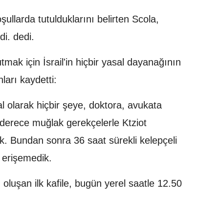
ullarda tutulduklarını belirten Scola,
di. dedi.
utmak için İsrail'in hiçbir yasal dayanağının
ları kaydetti:
al olarak hiçbir şeye, doktora, avukata
derece muğlak gerekçelerle Ktziot
ik. Bundan sonra 36 saat sürekli kelepçeli
e erişemedik.
n oluşan ilk kafile, bugün yerel saatle 12.50