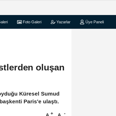
aleri
Foto Galeri
Yazarlar
Üye Paneli
stlerden oluşan
lıkoyduğu Küresel Sumud
başkenti Paris'e ulaştı.
A
A