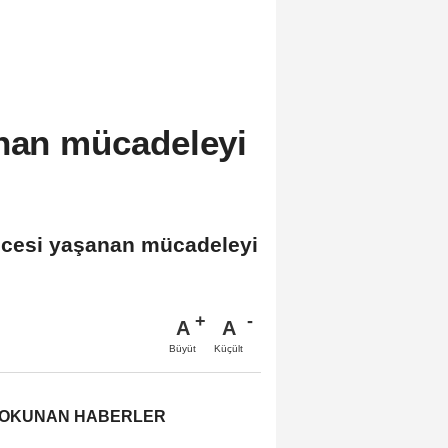
anan mücadeleyi
gecesi yaşanan mücadeleyi
A
A
Büyüt
Küçült
 OKUNAN HABERLER