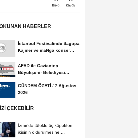
Büyüt
Küçült
 OKUNAN HABERLER
İstanbul Festivalinde Sagopa
Kajmer ve maNga konser
verdi
AFAD ile Gaziantep
Büyükşehir Belediyesi
arasında Afet Farkındalık...
GÜNDEM ÖZETİ / 7 Ağustos
2026
IZI ÇEKEBILIR
İzmir'de tüfekle üç köpekten
ikisinin öldürülmesine,