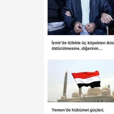
İzmir'de tüfekle üç köpekten ikis
öldürülmesine, diğerinin
yaralanmasına ilişkin bir zanlı
yakalandı
Yemen'de hükümet güçleri,